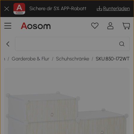
Sichere dir 5% APP-Rabatt
Runterladen
en
/
Garderobe & Flur
/
Schuhschränke
/
SKU:850-172WT