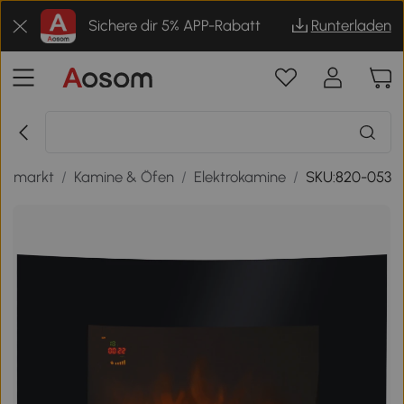
Sichere dir 5% APP-Rabatt
Runterladen
aumarkt
/
Kamine & Öfen
/
Elektrokamine
/
SKU:820-053