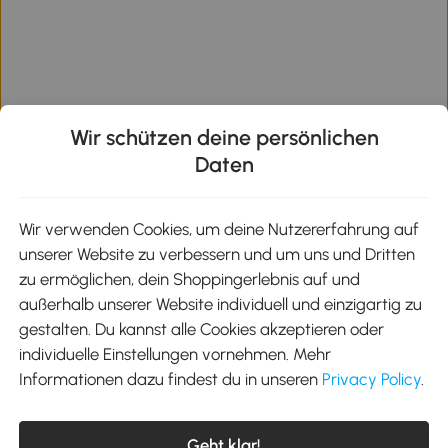
Beliebte Suchanfragen
Wir schützen deine persönlichen
Daten
elektrokamine braun
elektrokamine gold
elektrokamin mit led
elektrokamin mit flammeneff
Wir verwenden Cookies, um deine Nutzererfahrung auf
unserer Website zu verbessern und um uns und Dritten
zu ermöglichen, dein Shoppingerlebnis auf und
außerhalb unserer Website individuell und einzigartig zu
gestalten. Du kannst alle Cookies akzeptieren oder
individuelle Einstellungen vornehmen. Mehr
Abonniere unseren Newsletter
Informationen dazu findest du in unseren
Privacy Policy
.
Gib deine E-Mail-Adresse oder Telefonnummer ein und
erhalte 10€ Rabatt bei einem Einkauf für mehr als 69€
Geht klar!