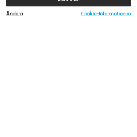
Abonnieren
Ändern
Cookie-Informationen
Mit der Anmeldung zum Newsletter stimmst du
unseren
AGB
und
Datenschutzrichtlinien
zu.
Service
Mein Konto
Aosom
Unsere Websiten