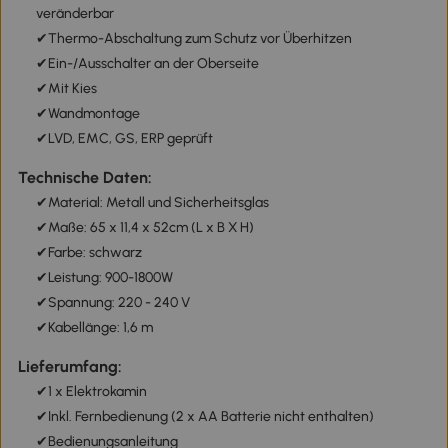
veränderbar
✔Thermo-Abschaltung zum Schutz vor Überhitzen
✔Ein-/Ausschalter an der Oberseite
✔Mit Kies
✔Wandmontage
✔LVD, EMC, GS, ERP geprüft
Technische Daten:
✔Material: Metall und Sicherheitsglas
✔Maße: 65 x 11,4 x 52cm (L x B X H)
✔Farbe: schwarz
✔Leistung: 900-1800W
✔Spannung: 220 - 240 V
✔Kabellänge: 1,6 m
Lieferumfang:
✔1 x Elektrokamin
✔Inkl. Fernbedienung (2 x AA Batterie nicht enthalten)
✔Bedienungsanleitung