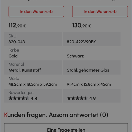
Kamin mit LED
und Fernbedienung,
Flammeneffekt,
künstliche Holzscheite und
In den Warenkorb
In den Warenkorb
1000/2000W Dekokamin,
Kristalle, 1800W Leistung,
elektrisch Kaminfeuer
Schwarz
112
130
,90 €
,90 €
Kaminofen, Gold
SKU
820-043
820-422V90BK
Farbe
Gold
Schwarz
Material
Metall, Kunststoff
Stahl, gehärtetes Glas
Maße
48,2cm x 18,5cm x 59,2cm
91,4cm x 15,8cm x 45cm
Bewertungen
4.8
4.9
Kunden fragen, Aosom antwortet (
0
)
Eine Frage stellen