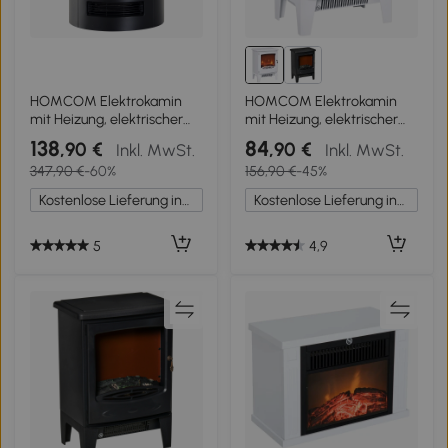
HOMCOM Elektrokamin
HOMCOM Elektrokamin
mit Heizung, elektrischer
mit Heizung, elektrischer
Kamin mit LED
Kamin mit LED
138
84
,90 €
,90 €
Inkl. MwSt.
Inkl. MwSt.
Flammeneffekt,
Flammeneffekt, 900/1800
347,90 €
-60%
156,90 €
-45%
900/2000W Dekokamin,
W Dekokamin, elektrisch
elektrisch Kaminfeuer
Kaminfeuer Kaminofen,
Kostenlose Lieferung innerhalb Deutschlands
Kostenlose Lieferung innerhalb Deutschlands
Kaminofen, Schwarz
Weiß
5
4,9