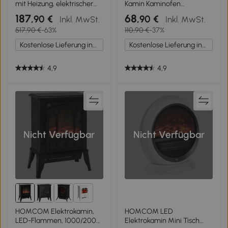
mit Heizung, elektrischer
Kamin Kaminofen
Kamin mit LED
Elektrischer Wandkamin
187
68
,90 €
,90 €
Inkl. MwSt.
Inkl. MwSt.
Flammeneffekt und 3
(Modell6)
517,90 €
-63%
110,90 €
-37%
Helligkeiten 2000W
Dekokamin mit
Kostenlose Lieferung innerhalb Deutschlands
Kostenlose Lieferung innerhalb Deutschlands
Einstellbarer Thermostat
elektrisch Kaminfeuer mit
Fernbedienung Weiß
4,9
4,9
Nicht Verfügbar
Nicht Verfügbar
1+
HOMCOM Elektrokamin,
HOMCOM LED
LED-Flammen, 1000/2000
Elektrokamin Mini Tisch