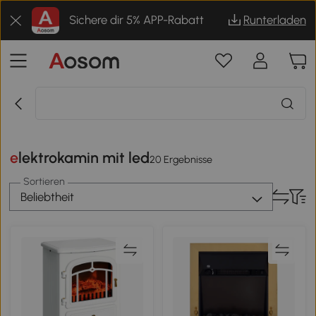
Sichere dir 5% APP-Rabatt
Runterladen
elektrokamin mit led
20 Ergebnisse
Sortieren
Beliebtheit