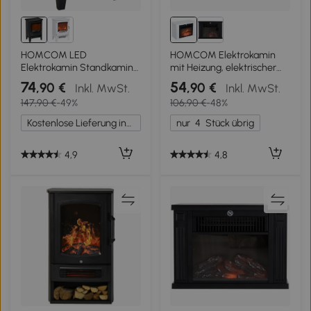
HOMCOM LED
HOMCOM Elektrokamin
Elektrokamin Standkamin
mit Heizung, elektrischer
mit Flammeneffekt
Kamin mit LED
74
54
,90 €
,90 €
Inkl. MwSt.
Inkl. MwSt.
900/1800W Schwarz
Flammeneffekt,
147,90 €
-49%
106,90 €
-48%
600/1200W Dekokamin,
elektrisch Kaminfeuer
Kostenlose Lieferung innerhalb Deutschlands
nur
4
Stück übrig
Kaminofen, Weiß
4,9
4,8