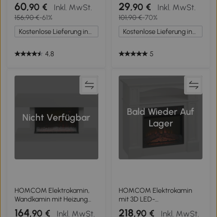
W, regelbare Temperatur &
Standkamin Kaminofen mit
60
29
,90 €
,90 €
Inkl. MwSt.
Inkl. MwSt.
Helligkeit, Metall, 39 x 23 x
Flammeneffekt 1500W
156,90 €
-61%
101,90 €
-70%
56,5 cm
ABS-Kunststoff Weiß 30,5 x
18 x 35 cm
Kostenlose Lieferung innerhalb Deutschlands
Kostenlose Lieferung innerhalb Deutschlands
4,8
5
Bald Wieder Auf
Nicht Verfügbar
Lager
HOMCOM Elektrokamin,
HOMCOM Elektrokamin
Wandkamin mit Heizung
mit 3D LED-
2000 W, LED 3D-
Flammeneffekt,
164
218
,90 €
,90 €
Inkl. MwSt.
Inkl. MwSt.
Flammeneffekt, Kristalle, in
Heizkapazität 30 m²,