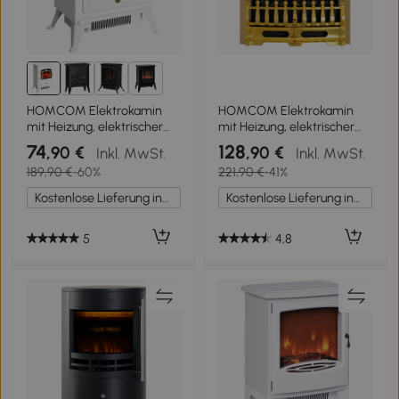
1+
HOMCOM Elektrokamin
HOMCOM Elektrokamin
mit Heizung, elektrischer
mit Heizung, elektrischer
Kamin mit LED
Kamin mit LED
74
128
,90 €
,90 €
Inkl. MwSt.
Inkl. MwSt.
Flammeneffekt,
Flammeneffekt,
189,90 €
-60%
221,90 €
-41%
950/1850W Dekokamin,
1000/2000W Dekokamin,
elektrisch Kaminfeuer mit
elektrisch Kaminfeuer
Kostenlose Lieferung innerhalb Deutschlands
Kostenlose Lieferung innerhalb Deutschlands
Überhitzungs-Schutz
Kaminofen, Gold
Kaminofen, Weiß
5
4,8