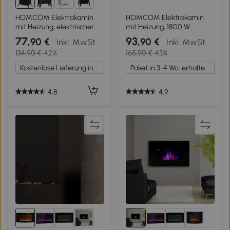
1+
HOMCOM Elektrokamin
HOMCOM Elektrokamin
mit Heizung, elektrischer
mit Heizung, 1800 W
Kamin mit LED
elektrischer Kamin mit LED
77
93
,90 €
,90 €
Inkl. MwSt.
Inkl. MwSt.
Flammeneffekt,
Flammeneffekt
134,90 €
-42%
165,90 €
-43%
1000/2000W Dekokamin,
elektrisch Kaminfeuer mit
Kostenlose Lieferung innerhalb Deutschlands
Paket in 3-4 Wo. erhalten.
Überhitzungs-Schutz
Kaminofen, Schwarz
4,8
4,9