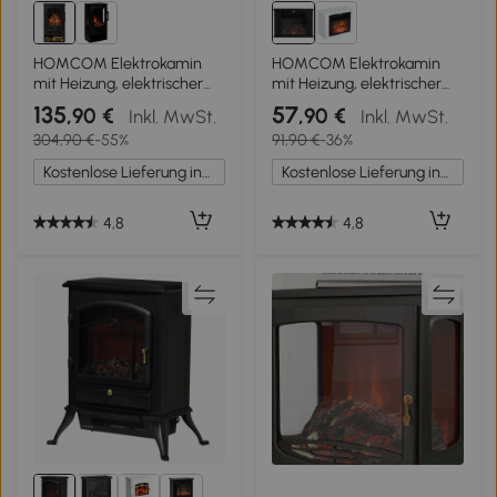
HOMCOM Elektrokamin
HOMCOM Elektrokamin
mit Heizung, elektrischer
mit Heizung, elektrischer
Kamin mit LED
Kamin mit LED
135
57
,90 €
,90 €
Inkl. MwSt.
Inkl. MwSt.
Flammeneffekt, 1000
Flammeneffekt, 600/1200
304,90 €
-55%
91,90 €
-36%
W/2000 W Dekokamin mit
W Dekokamin, elektrisch
Thermostat, elektrisch
Kaminfeuer Kaminofen,
Kostenlose Lieferung innerhalb Deutschlands
Kostenlose Lieferung innerhalb Deutschlands
Kaminfeuer Kaminofen,
Schwarz
Schwarz
4,8
4,8