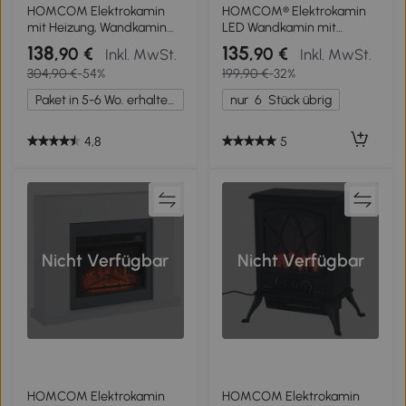
1+
1+
HOMCOM Elektrokamin
HOMCOM® Elektrokamin
mit Heizung, Wandkamin
LED Wandkamin mit
mit LED Flammeneffekt, 7
Flammeneffekt
138
135
,90 €
,90 €
Inkl. MwSt.
Inkl. MwSt.
Flammenfarben,
Fernbedienung
304,90 €
-54%
199,90 €
-32%
1000/2000 W, elektrischer
Kamin mit Timer,
Paket in 5-6 Wo. erhalten.
nur
6
Stück übrig
Einstellbarer Thermostat,
Dekokamin mit
Fernbedienung, Schwarz,
4,8
5
89,2 cm
Nicht Verfügbar
Nicht Verfügbar
HOMCOM Elektrokamin
HOMCOM Elektrokamin