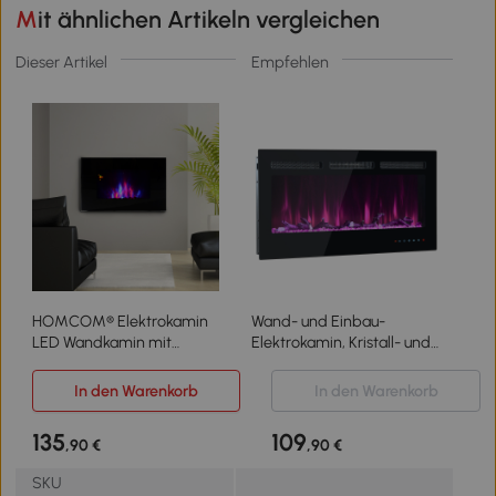
Mit ähnlichen Artikeln vergleichen
Dieser Artikel
Empfehlen
HOMCOM® Elektrokamin
Wand- und Einbau-
LED Wandkamin mit
Elektrokamin, Kristall- und
Flammeneffekt
Holzset, Fernbedienung &
Fernbedienung
Touchscreen, 106,5×46,5×12
In den Warenkorb
In den Warenkorb
cm, Schwarz
135
109
,90 €
,90 €
SKU