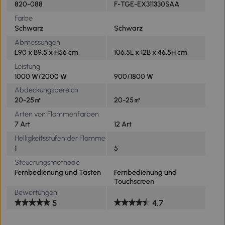
820-088
F-TGE-EX311330SAA
Farbe
Schwarz
Schwarz
Abmessungen
L90 x B9,5 x H56 cm
106.5L x 12B x 46.5H cm
Leistung
1000 W/2000 W
900/1800 W
Abdeckungsbereich
20-25㎡
20-25㎡
Arten von Flammenfarben
7 Art
12 Art
Helligkeitsstufen der Flamme
1
5
Steuerungsmethode
Fernbedienung und Tasten
Fernbedienung und
Touchscreen
Bewertungen
5
4.7