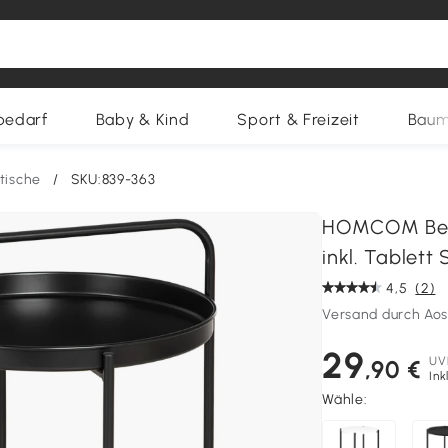
bedarf
Baby & Kind
Sport & Freizeit
Baum
ltische
/
SKU:839-363
HOMCOM Beist
inkl. Tablett
4,5
(2)
Versand durch Ao
29
UV
,90 €
Ink
Wähle: