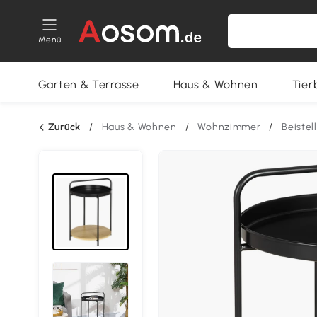
Menü
Garten & Terrasse
Haus & Wohnen
Tier
Zurück
/
Haus & Wohnen
/
Wohnzimmer
/
Beistel