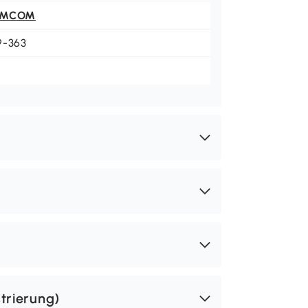
OMCOM
9-363
trierung)