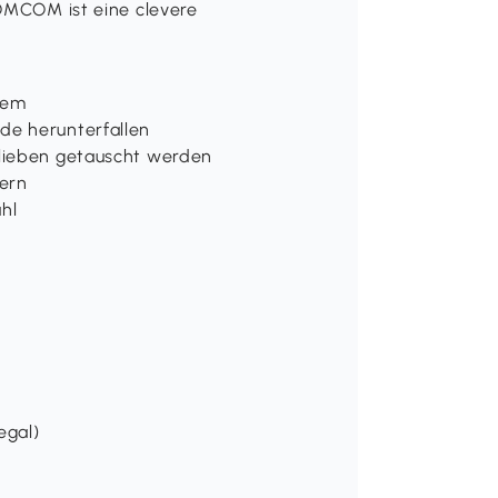
HOMCOM ist eine clevere
inem
de herunterfallen
elieben getauscht werden
zern
ahl
egal)