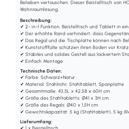
Belieben vertauschen. Dieser Beistelltisch von 
Wohnraumlösung.
Beschreibung:
✔ 2- in-1 Funktion, Beistelltisch und Tablett in e
✔ Der erhöhte Rand verhindert, dass Gegenstän
✔ Das Regal und die Tischplatte können nach B
✔ Kunststofffüße schützen ihren Boden vor Krat
✔ Stabiles und solides Gestell aus lackiertem St
✔ Einfach Montage
Technische Daten:
✔ Farbe: Schwarz+Natur
✔ Material: Stahlrohr, Stahltablett, Spanplatte
✔ Gesamtmaße: 43,5L x 42,5B x 60H cm
✔ Größe des Stahltabletts: Ø41 x 3H cm
✔ Größe des Regals: Ø40 x 1,5H cm
✔ Gewichtskapazität: 5 kg (Stahltablett), 5 kg (R
Lieferumfang:
✔ 1 x Beistelltisch