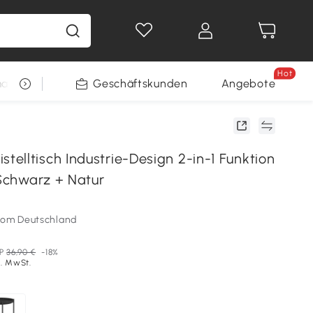
Hot
arkt
Restposten
Geschäftskunden
Gewinnspiele
Angebote
elltisch Industrie-Design 2-in-1 Funktion
 Schwarz + Natur
som Deutschland
P
36,90 €
-18%
l. MwSt.