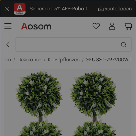
Sichere dir 5% APP-Rabatt
Runterladen
ohnen
/
Dekoration
/
Kunstpflanzen
/
SKU:830-797V00WT