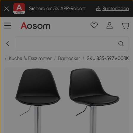
Sichere dir 5% APP-Rabatt
Runterladen
n
/
Küche & Esszimmer
/
Barhocker
/
SKU:835-597V00BK