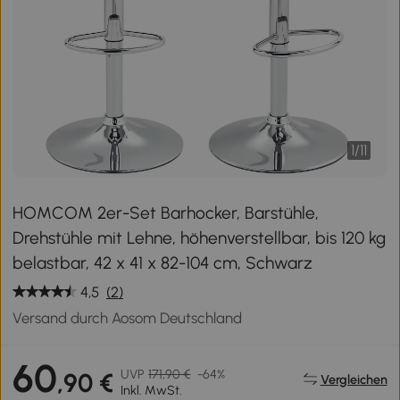
1
/
11
HOMCOM 2er-Set Barhocker, Barstühle,
Drehstühle mit Lehne, höhenverstellbar, bis 120 kg
belastbar, 42 x 41 x 82-104 cm, Schwarz
4,5
(2)
Versand durch Aosom Deutschland
60
UVP
171,90 €
-64%
,90 €
Vergleichen
Inkl. MwSt.