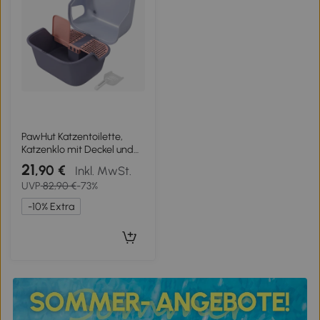
PawHut Katzentoilette,
Katzenklo mit Deckel und
Schaufel, leicht zu reinigen,
21
,90 €
Inkl. MwSt.
verschließbar, Lila
UVP
82,90 €
-73%
-10% Extra