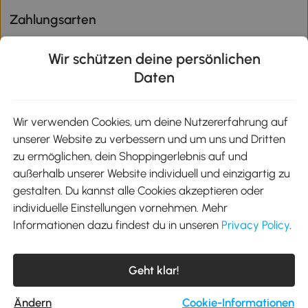
Zahlungsarten
Wir schützen deine persönlichen
Daten
Klimaschutz
Wir verwenden Cookies, um deine Nutzererfahrung auf
unserer Website zu verbessern und um uns und Dritten
Aosom-App
zu ermöglichen, dein Shoppingerlebnis auf und
außerhalb unserer Website individuell und einzigartig zu
gestalten. Du kannst alle Cookies akzeptieren oder
Google Play
individuelle Einstellungen vornehmen. Mehr
Informationen dazu findest du in unseren
Privacy Policy
.
Tel.: +49 40 87408465
Geht klar!
E-Mail:
kontakt@aosom.de
Telefonservice Mo.-Fr. 9:00-17:30 Uhr
MH Handel GmbH, Wendenstraße 309, 20537 Hamburg
Ändern
Cookie-Informationen