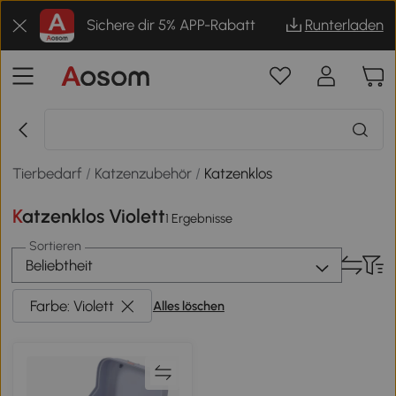
Sichere dir 5% APP-Rabatt
Runterladen
Tierbedarf
/
Katzenzubehör
/
Katzenklos
Katzenklos Violett
1 Ergebnisse
Sortieren
Beliebtheit
Farbe: Violett
Alles löschen