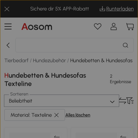
Sichere dir 5% APP-Rabatt
Runterladen
Tierbedarf
/
Hundezubehör
/
Hundebetten & Hundesofas
Hundebetten & Hundesofas
2
Ergebnisse
Texteline
Sortieren
Beliebtheit
Material: Texteline
Alles löschen