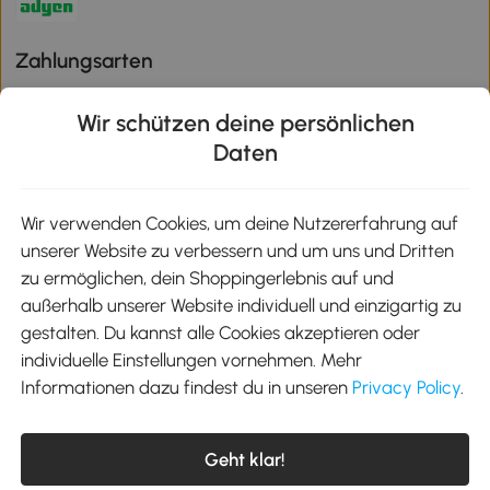
Zahlungsarten
Wir schützen deine persönlichen
Daten
Klimaschutz
Wir verwenden Cookies, um deine Nutzererfahrung auf
unserer Website zu verbessern und um uns und Dritten
Aosom-App
zu ermöglichen, dein Shoppingerlebnis auf und
außerhalb unserer Website individuell und einzigartig zu
gestalten. Du kannst alle Cookies akzeptieren oder
Google Play
individuelle Einstellungen vornehmen. Mehr
Informationen dazu findest du in unseren
Privacy Policy
.
Tel.: +49 40 87408465
Geht klar!
E-Mail:
kontakt@aosom.de
Telefonservice Mo.-Fr. 9:00-17:30 Uhr