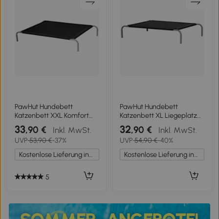
PawHut Hundebett
PawHut Hundebett
Katzenbett XXL Komfort
Katzenbett XL Liegeplatz
auf Beinen Feldbett 130L x
auf Stelzen Campingbett
33
32
,90 €
,90 €
Inkl. MwSt.
Inkl. MwSt.
90B x 20H cm
110 x 75 x 20 cm Textilene
UVP
53,90 €
-37%
UVP
54,90 €
-40%
Mikroperforiertes Textilene
Mikroperforation Schwarz
Schwarz
Kostenlose Lieferung innerhalb Deutschlands
Kostenlose Lieferung innerhalb Deutschlands
5