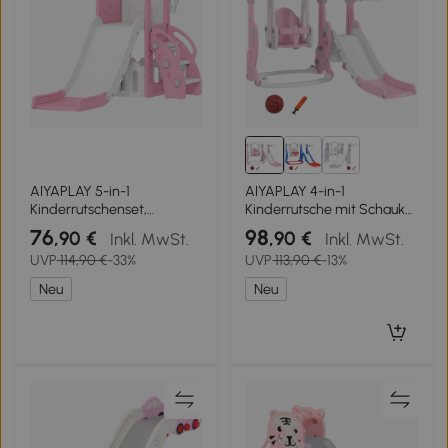
AIYAPLAY 5-in-1
AIYAPLAY 4-in-1
Kinderrutschenset,
Kinderrutsche mit Schaukel,
Teleskop, Basketballkorb,
Kletterleiter und
76
98
,90 €
,90 €
Inkl. MwSt.
Inkl. MwSt.
HDPE, Kunststoff,
Basketballkorb, 18-48
UVP
114,90 €
-33%
UVP
113,90 €
-13%
Rosa+Weiß
Monate, Rosa
Neu
Neu