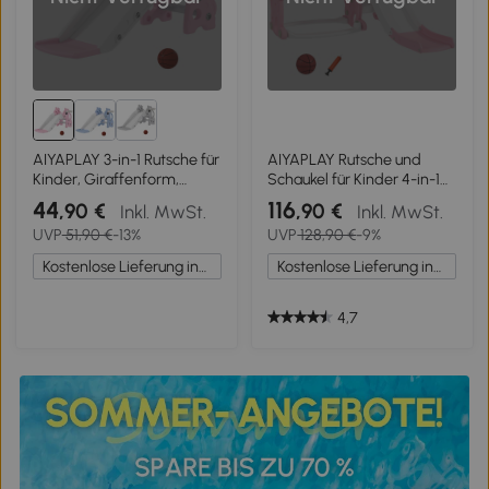
AIYAPLAY 3-in-1 Rutsche für
AIYAPLAY Rutsche und
Kinder, Giraffenform,
Schaukel für Kinder 4-in-1
Basketballkorb, Ball, Rosa
mit Basketballkorb,
44
116
,90 €
,90 €
Inkl. MwSt.
Inkl. MwSt.
Rutsche, Schaukel,
UVP
51,90 €
-13%
UVP
128,90 €
-9%
147,5x160x107cm, rosa
Kostenlose Lieferung innerhalb Deutschlands
Kostenlose Lieferung innerhalb Deutschlands
4,7