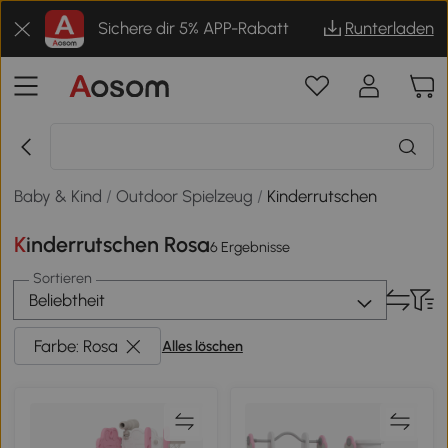
Sichere dir 5% APP-Rabatt
Runterladen
Baby & Kind
/
Outdoor Spielzeug
/
Kinderrutschen
Kinderrutschen Rosa
6 Ergebnisse
Sortieren
Beliebtheit
Farbe: Rosa
Alles löschen