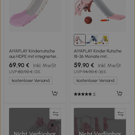
AIYAPLAY Kinderrutsche
AIYAPLAY Kinder Rutsche
aus HDPE mit integrierter
18-36 Monate mit
Dämpfungszone, für Sofas,
seitlichem Basketballkorb,
69
59
,90 €
,90 €
Inkl. MwSt.
Inkl. MwSt.
Betten, Alter 18-48 Monate,
aus Kunststoff, 133x60x70
UVP
80,90 €
-13%
UVP
94,90 €
-36%
Rosa
cm, Rosa und Grau
kostenloser Versand
kostenloser Versand
5
Nicht Verfügbar
Nicht Verfügbar