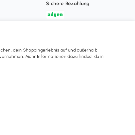
Sichere Bezahlung
Aosom-App
App Store
ichen, dein Shoppingerlebnis auf und außerhalb
en vornehmen. Mehr Informationen dazu findest du in
Google Play