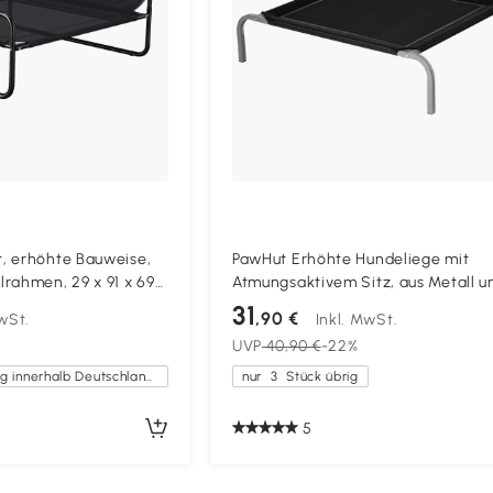
, erhöhte Bauweise,
PawHut Erhöhte Hundeliege mit
rahmen, 29 x 91 x 69
Atmungsaktivem Sitz, aus Metall u
Stoff, 90x65x20 cm, Schwarz und 
31
,90 €
wSt.
Inkl. MwSt.
UVP
40,90 €
-22%
Kostenlose Lieferung innerhalb Deutschlands
nur
3
Stück übrig
5