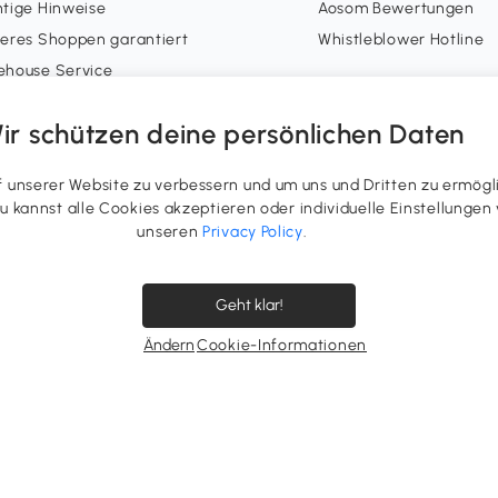
tige Hinweise
Aosom Bewertungen
eres Shoppen garantiert
Whistleblower Hotline
ehouse Service
Zahlungsarten
ons-Richtlinien
ir schützen deine persönlichen Daten
-Gutschein-Richtlinien
geräterücknahme
unserer Website zu verbessern und um uns und Dritten zu ermögl
nsoring
 Du kannst alle Cookies akzeptieren oder individuelle Einstellung
unseren
Privacy Policy
.
n Konto
erstatus
Geht klar!
uepunkte
errufsrecht ausüben
Ändern
Cookie-Informationen
ergenerierte Inhalte