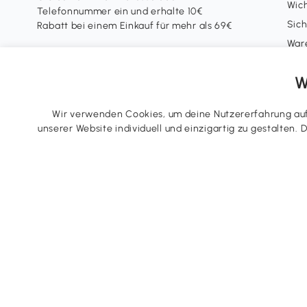
Wich
Telefonnummer ein und erhalte 10€
Sich
Rabatt bei einem Einkauf für mehr als 69€
War
Coup
Abonnieren
W
Cash
Mit der Anmeldung zum Newsletter
Alt
stimmst du unseren
AGB
und
Wir verwenden Cookies, um deine Nutzererfahrung auf 
Datenschutzrichtlinien
zu.
Spo
unserer Website individuell und einzigartig zu gestalten.
Klimaschutz
Mei
Lief
Tre
Wid
Nutz
Tel.: +49 40 87408465
E-Mail:
kontakt@aosom.de