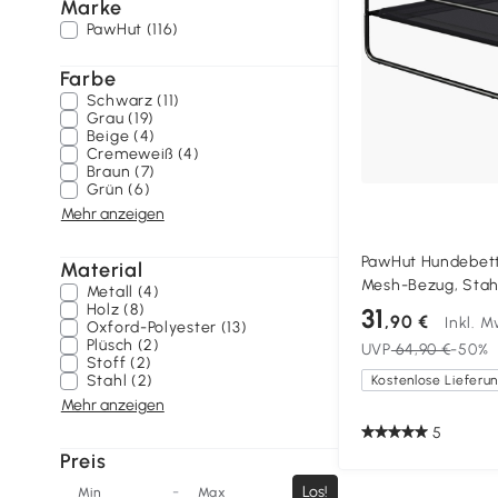
Marke
PawHut (116)
Farbe
Schwarz (11)
Grau (19)
Beige (4)
Cremeweiß (4)
Braun (7)
Grün (6)
Mehr anzeigen
PawHut Hundebett
Material
Mesh-Bezug, Stahl
Metall (4)
cm, Schwarz
Holz (8)
31
,90 €
Inkl. M
Oxford-Polyester (13)
Plüsch (2)
UVP
64,90 €
-50%
Stoff (2)
Stahl (2)
Mehr anzeigen
5
Preis
-
Los!
Min
Max