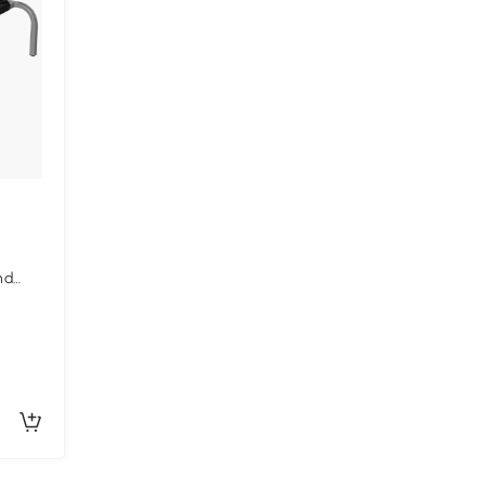
nd
Silber