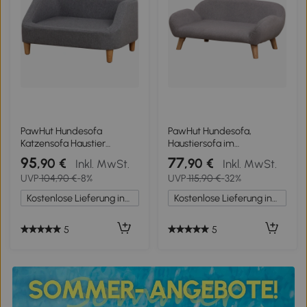
PawHut Hundesofa
PawHut Hundesofa,
Katzensofa Haustier
Haustiersofa im
Sofastil skandinavisch
skandinavischen Stil,
95
77
,90 €
,90 €
Inkl. MwSt.
Inkl. MwSt.
Holzfüße Stoffbezug
schlanke Holzfüße,
UVP
104,90 €
-8%
UVP
115,90 €
-32%
abnehmbar 75 x 55 x 39
Stoffbezug 72 x 44 x 31 cm
cm - Grau
- Grau
Kostenlose Lieferung innerhalb Deutschlands
Kostenlose Lieferung innerhalb Deutschlands
5
5