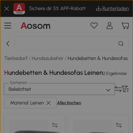
Sichere dir 5% APP-Rabatt
Runterladen
Tierbedarf
/
Hundezubehör
/
Hundebetten & Hundesofas
Hundebetten & Hundesofas Leinen
2 Ergebnisse
Sortieren
Beliebtheit
Material: Leinen
Alles löschen