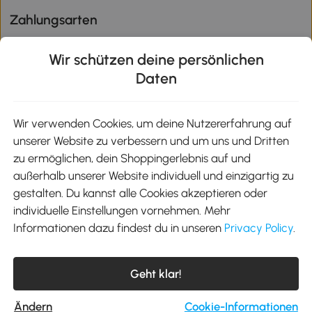
Zahlungsarten
Wir schützen deine persönlichen
Daten
Klimaschutz
Wir verwenden Cookies, um deine Nutzererfahrung auf
unserer Website zu verbessern und um uns und Dritten
Aosom-App
zu ermöglichen, dein Shoppingerlebnis auf und
außerhalb unserer Website individuell und einzigartig zu
gestalten. Du kannst alle Cookies akzeptieren oder
Google Play
individuelle Einstellungen vornehmen. Mehr
Informationen dazu findest du in unseren
Privacy Policy
.
Tel.: +49 40 87408465
Geht klar!
E-Mail:
kontakt@aosom.de
Telefonservice Mo.-Fr. 9:00-17:30 Uhr
MH Handel GmbH, Wendenstraße 309, 20537 Hamburg
Ändern
Cookie-Informationen