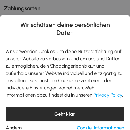
Zahlungsarten
Wir schützen deine persönlichen
Daten
Klimaschutz
Wir verwenden Cookies, um deine Nutzererfahrung auf
unserer Website zu verbessern und um uns und Dritten
Aosom-App
zu ermöglichen, dein Shoppingerlebnis auf und
außerhalb unserer Website individuell und einzigartig zu
gestalten. Du kannst alle Cookies akzeptieren oder
Google Play
individuelle Einstellungen vornehmen. Mehr
Informationen dazu findest du in unseren
Privacy Policy
.
Tel.: +49 40 87408465
Geht klar!
E-Mail:
kontakt@aosom.de
Telefonservice Mo.-Fr. 9:00-17:30 Uhr
MH Handel GmbH, Wendenstraße 309, 20537 Hamburg
Ändern
Cookie-Informationen