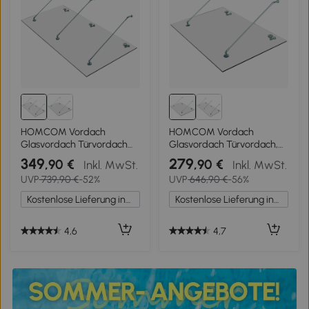
HOMCOM Vordach
HOMCOM Vordach
Glasvordach Türvordach
Glasvordach Türvordach,
gehärtetes Glas(ESG)
Gehärtetem Glas, 304
349
279
,90 €
,90 €
Inkl. MwSt.
Inkl. MwSt.
Edelstahl Klarglas
Edelstahl Klarglas 150 x 90
UVP
739,90 €
-52%
UVP
646,90 €
-56%
(200x90cm) (L)
cm
Kostenlose Lieferung innerhalb Deutschlands
Kostenlose Lieferung innerhalb Deutschlands
4,6
4,7