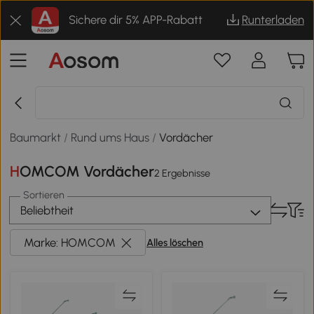
Sichere dir 5% APP-Rabatt
Runterladen
Baumarkt
/
Rund ums Haus
/
Vordächer
HOMCOM Vordächer
2 Ergebnisse
Sortieren
Beliebtheit
Marke: HOMCOM
Alles löschen