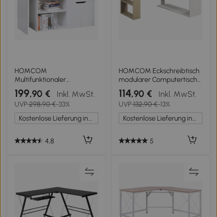
HOMCOM
HOMCOM Eckschreibtisch
Multifunktionaler
modularer Computertisch
Computertisch mit viel
integriertes Bücherregal +
199
114
,90 €
,90 €
Inkl. MwSt.
Inkl. MwSt.
Stauraum Doppeltes Fach
3-stufiges Regal weiß und
UVP
298,90 €
-33%
UVP
132,90 €
-13%
+ Schublade und Schrank
Naturholz
aus Holz
Kostenlose Lieferung innerhalb Deutschlands
Kostenlose Lieferung innerhalb Deutschlands
4,8
5