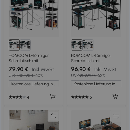
HOMCOM L-förmiger
HOMCOM L-förmiger
Schreibtisch mit
Schreibtisch mit
Ladestation, Eck-
Ladestation, Eck-
79
96
,90 €
,90 €
Inkl. MwSt.
Inkl. MwSt.
Computertisch mit
Computertisch mit
UVP
202,90 €
-60%
UVP
202,90 €
-52%
Monitorständer und
Monitorständer und
Regalen, für Homeoffice,
Regalen, für Homeoffice,
Kostenlose Lieferung innerhalb Deutschlands
Kostenlose Lieferung innerhalb Deutschlands
Büro, Weiß
Büro, Schwarz
4
5