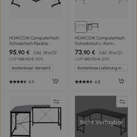
HOMCOM Computertisch
HOMCOM Computertisch
Schreibtisch flexible
Schreibtisch L-Form
Arbeitsstation MDF Stahl
Arbeitstisch Bürotisch
95
73
,90 €
,90 €
Inkl. MwSt.
Inkl. MwSt.
Schwarz 210 x 50 x 73,5
Eckschreibtisch
UVP
138,90 €
-30%
UVP
180,90 €
-59%
cm
Winkelschreibtisch MDF
Natur 150 x 150 x 76 cm
kostenloser Versand
Kostenlose Lieferung innerhalb Deutschlands
4,9
4,8
Nicht Verfügbar