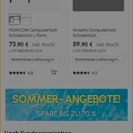
HOMCOM Computertisch
Vinsetto Computertisch
Schreibtisch L-Form
Schreibtisch
Eckschreibtisch
Eckschreibtisch
73
59
,90 €
,90 €
Inkl. MwSt.
Inkl. MwSt.
Winkelschreibtisch MDF
höhenverstellbar Metall
UVP
165,90 €
-55%
UVP
175,90 €
-65%
Schwarz 150 x 150 x 76 cm
Schwarz 168 x 120 x 75 cm
Kostenlose Lieferung innerhalb Deutschlands
Kostenlose Lieferung innerhalb Deutschlands
4,8
4,9