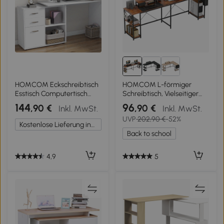
HOMCOM Eckschreibtisch
HOMCOM L-förmiger
Esstisch Computertisch
Schreibtisch, Vielseitiger
Bürotisch
Bürotisch mit einstellbaren
144
96
,90 €
,90 €
Inkl. MwSt.
Inkl. MwSt.
Winkelschreibtisch Regal L-
Regalen und
UVP
202,90 €
-52%
Form 117 x 83,5 x 76 cm, I-
Aufbewahrungstasche,
Kostenlose Lieferung innerhalb Deutschlands
Form 162 x 50 x 76 cm,
Monitorständer, Braun
Back to school
Weiß, MDF+Metall
4,9
5