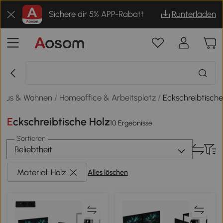
Sichere dir 5% APP-Rabatt
Runterladen
Haus & Wohnen
/
Homeoffice & Arbeitsplatz
/
Eckschreibtisch
Eckschreibtische Holz
10 Ergebnisse
Sortieren
Beliebtheit
Material: Holz
Alles löschen