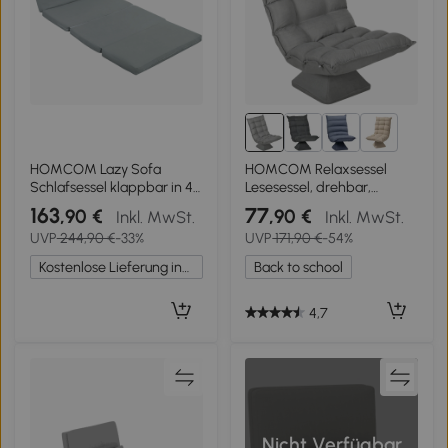
1+
HOMCOM Lazy Sofa
HOMCOM Relaxsessel
Schlafsessel klappbar in 4
Lesesessel, drehbar,
Teile mit verstellbarer
Samtoptik, 62 cm x 70 cm
163
77
,90 €
,90 €
Inkl. MwSt.
Inkl. MwSt.
Rückenlehne, 137,5 x 85,5 x
x 95 cm, Hellgrau
UVP
244,90 €
-33%
UVP
171,90 €
-54%
74 cm, Hellgrau
Kostenlose Lieferung innerhalb Deutschlands
Back to school
4,7
Nicht Verfügbar