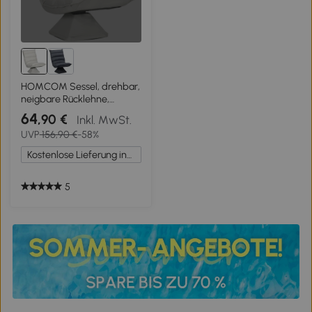
HOMCOM Sessel, drehbar,
neigbare Rücklehne,
Lederoptik, Stahlrahmen,
64
,90 €
Inkl. MwSt.
hellgrau, 62 x 70 x 95 cm
UVP
156,90 €
-58%
Kostenlose Lieferung innerhalb Deutschlands
5