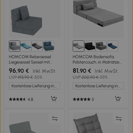
1+
HOMCOM Relaxsessel
HOMCOM Bodensofa,
Liegesessel Sessel mit
Polstercouch, in Matratze
Bettfunktion, inkl. 1 Kissen,
umwandelbar,
96
81
,90 €
,90 €
Inkl. MwSt.
Inkl. MwSt.
70 cm x 70 cm x 61 cm,
Schaumstoff, Kissen,
UVP
193,90 €
-50%
UVP
202,90 €
-59%
Hellgrau
Hellgrau
Kostenlose Lieferung innerhalb Deutschlands
Kostenlose Lieferung innerhalb Deutschlands
4,8
5