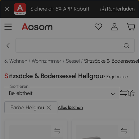
Sichere dir 5% APP-Rabatt
Runterladen
us & Wohnen
/
Wohnzimmer
/
Sessel
/
Sitzsäcke & Bodensesse
Sitzsäcke & Bodensessel Hellgrau
7 Ergebnisse
Sortieren
Beliebtheit
Farbe: Hellgrau
Alles löschen