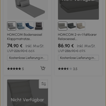
HOMCOM Bodensessel
HOMCOM 2-in-1 faltbarer
Klappmatratze
Relaxsessel,
Schlafmatte, 2-in-1-Design,
Gästematratze, teilbar, 120
74
86
,90 €
,90 €
Inkl. MwSt.
Inkl. MwSt.
abnehmbares Kissen, 60 x
cm breit, Hellgrau
UVP
226,90 €
-66%
UVP
286,90 €
-69%
80 x 56 cm, Grau
Kostenlose Lieferung innerhalb Deutschlands
Kostenlose Lieferung innerhalb Deutschlands
5
3,5
Nicht Verfügbar