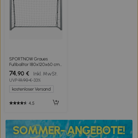
SPORTNOW Graues
Fußballtor 180x120x60 cm
mit Schrauben und
74
,90 €
Inkl. MwSt.
Heringen, aus PE und Metall
UVP
111,90 €
-33%
kostenloser Versand
4,5