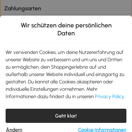
Zahlungsarten
Wir schützen deine persönlichen
Daten
Klimaschutz
Wir verwenden Cookies, um deine Nutzererfahrung auf
unserer Website zu verbessern und um uns und Dritten
Aosom-App
zu ermöglichen, dein Shoppingerlebnis auf und
außerhalb unserer Website individuell und einzigartig zu
gestalten. Du kannst alle Cookies akzeptieren oder
Google Play
individuelle Einstellungen vornehmen. Mehr
Informationen dazu findest du in unseren
Privacy Policy
.
Tel.: +49 40 87408465
Geht klar!
E-Mail:
kontakt@aosom.de
Telefonservice Mo.-Fr. 9:00-17:30 Uhr
MH Handel GmbH, Wendenstraße 309, 20537 Hamburg
Ändern
Cookie-Informationen