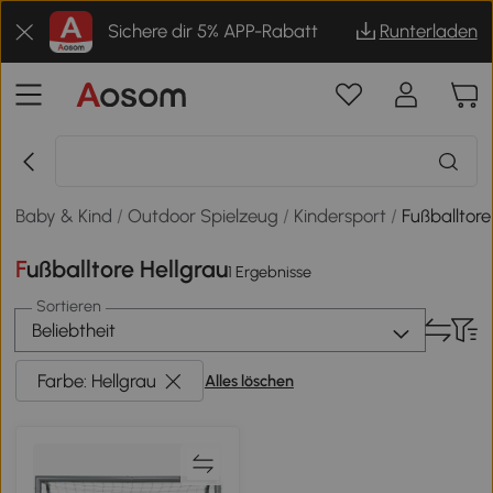
Sichere dir 5% APP-Rabatt
Runterladen
Baby & Kind
/
Outdoor Spielzeug
/
Kindersport
/
Fußballtore
Fußballtore Hellgrau
1 Ergebnisse
Sortieren
Beliebtheit
Farbe: Hellgrau
Alles löschen