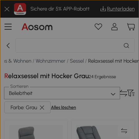
Sichere dir 5% APP-Rabatt
Runterladen
aus & Wohnen
/
Wohnzimmer
/
Sessel
/
Relaxsessel mit Hocke
Relaxsessel mit Hocker Grau
24 Ergebnisse
Sortieren
Beliebtheit
Farbe: Grau
Alles löschen