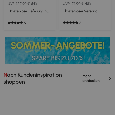
UVP
427,90 €
-54%
UVP
174,90 €
-48%
synthetischer Bezug, grau
Stahl, 80x78x100 cm, Grau
Kostenlose Lieferung innerhalb Deutschlands
kostenloser Versand
5
5
Nach Kundeninspiration
Mehr
entdecken
shoppen