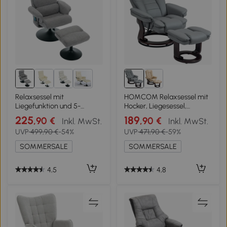
2+
Relaxsessel mit
HOMCOM Relaxsessel mit
Liegefunktion und 5-
Hocker, Liegesessel,
Punkte-Massage,
drehbar, neigbare Lehne,
225
189
,90 €
,90 €
Inkl. MwSt.
Inkl. MwSt.
Fernsehsessel mit
Lederoptik, bis 130 kg, Grau
UVP
499,90 €
-54%
UVP
471,90 €
-59%
elektrischer Heizfunktion
und Hocker, 360° drehbar,
SOMMERSALE
SOMMERSALE
Chenille-Stoff,
75,5x77x100 cm, Grau
4,5
4,8