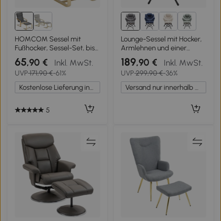
1+
HOMCOM Sessel mit
Lounge-Sessel mit Hocker,
Fußhocker, Sessel-Set, bis
Armlehnen und einer
120 kg, Leinenoptik,
Seitentasche, Flanellbezug,
65
189
,90 €
,90 €
Inkl. MwSt.
Inkl. MwSt.
Massivholz, Grau + Natur,
69,9 x 64,0 x 95,0 cm, Grau
UVP
171,90 €
-61%
UVP
299,90 €
-36%
66,5 x 80 x 99 cm
Kostenlose Lieferung innerhalb Deutschlands
Versand nur innerhalb Deutschlands
5