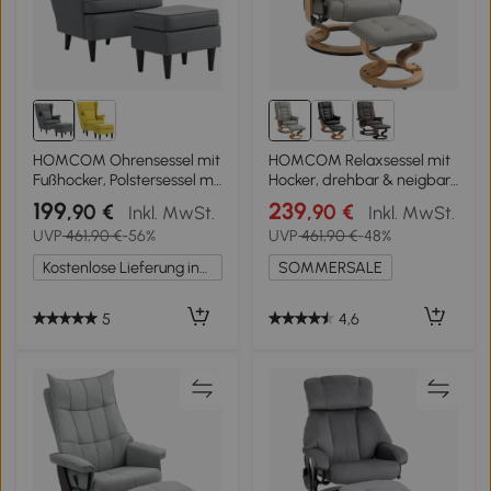
HOMCOM Ohrensessel mit
HOMCOM Relaxsessel mit
Fußhocker, Polstersessel mit
Hocker, drehbar & neigbar,
Kautschukholzbeinen,
Kunstlederbezug, bis 150
199
239
,90 €
,90 €
Inkl. MwSt.
Inkl. MwSt.
Stoffbezug, Grau
kg, Holzgestell, Grau
UVP
461,90 €
-56%
UVP
461,90 €
-48%
Kostenlose Lieferung innerhalb Deutschlands
SOMMERSALE
5
4,6