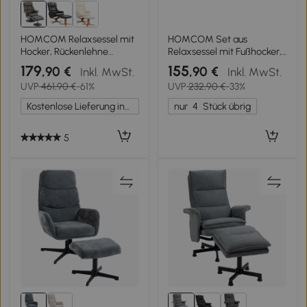
HOMCOM Relaxsessel mit
HOMCOM Set aus
Hocker, Rückenlehne
Relaxsessel mit Fußhocker,
verstellbar, Kunstleder, bis
grauer Bouclé-Stoff und
179
155
,90 €
,90 €
Inkl. MwSt.
Inkl. MwSt.
150 kg, Grau
goldfarbene Metallbeine,
UVP
461,90 €
-61%
UVP
232,90 €
-33%
hohe Rückenlehne, großer
Komfort
Kostenlose Lieferung innerhalb Deutschlands
nur
4
Stück übrig
5