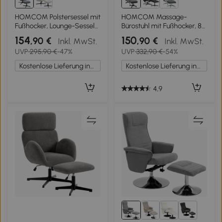
HOMCOM Polstersessel mit
HOMCOM Massage-
Fußhocker, Lounge-Sessel
Bürostuhl mit Fußhocker, 8
mit hoher Rückenlehne,
Vibrationsköpfe, 1
154
150
,90 €
,90 €
Inkl. MwSt.
Inkl. MwSt.
Metallbasis, für
Fernbedienung, 1
UVP
295,90 €
-47%
UVP
332,90 €
-54%
Wohnzimmer,
Seitentasche, Grau
Schlafzimmer, Grau
Kostenlose Lieferung innerhalb Deutschlands
Kostenlose Lieferung innerhalb Deutschlands
4,9