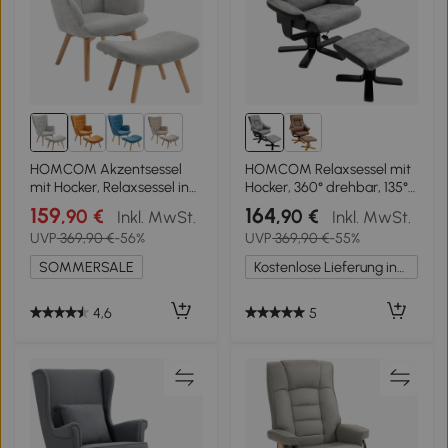
2+
HOMCOM Akzentsessel
HOMCOM Relaxsessel mit
mit Hocker, Relaxsessel in
Hocker, 360° drehbar, 135°
Cord-Optik, Armlehnstuhl
neigbar, atmungsaktiver
159
164
,90 €
,90 €
Inkl. MwSt.
Inkl. MwSt.
mit Holzbeinen, für
Bezug, 78 x 82,5 x 109 cm,
UVP
369,90 €
-56%
UVP
369,90 €
-55%
Wohnzimmer, Grau
grau
SOMMERSALE
Kostenlose Lieferung innerhalb Deutschlands
4,6
5