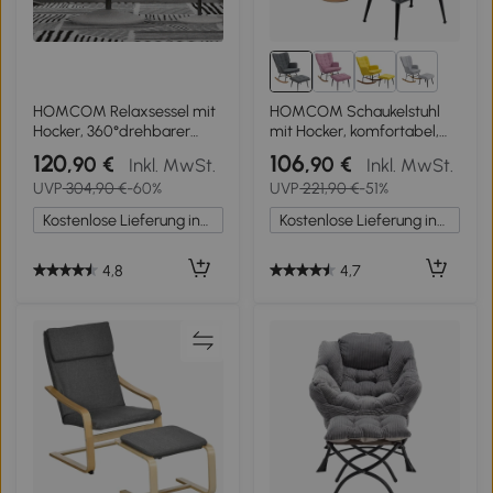
3+
HOMCOM Relaxsessel mit
HOMCOM Schaukelstuhl
Hocker, 360°drehbarer
mit Hocker, komfortabel,
Fernsehsessel mit
bis 130 kg, Leinenoptik,
120
106
,90 €
,90 €
Inkl. MwSt.
Inkl. MwSt.
Liegefunktion, TV Sessel,
64x89x90cm, Grau
UVP
304,90 €
-60%
UVP
221,90 €
-51%
Kunstleder, Lesesessel für
Wohnzimmer,
Kostenlose Lieferung innerhalb Deutschlands
Kostenlose Lieferung innerhalb Deutschlands
Schlafzimmer, Grau
4,8
4,7