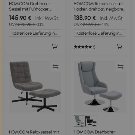
1+
HOMCOM Drehbarer
HOMCOM Relaxsessel mit
Sessel mit Fußhocker,
Hocker, drehbar, neigbare
höhenverstellbarer
Rückenlehne, bis 150 kg, 69
145
138
,90 €
,90 €
Inkl. MwSt.
Inkl. MwSt.
Akzentstuhl mit
x 71 x 104 cm, Grau
UVP
220,90 €
-33%
UVP
249,90 €
-44%
verstellbarer Kopfstütze,
Schaukel-Funktion, Grau
Kostenlose Lieferung innerhalb Deutschlands
Kostenlose Lieferung innerhalb Deutschlands
5
HOMCOM Relaxsessel mit
HOMCOM Drehbarer