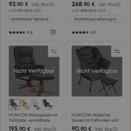
Holz und Stoff mit
cm x 91,5 cm x 88 cm, Grau
93
268
,90 €
,90 €
Inkl. MwSt.
Inkl. MwSt.
Kopfkissen, 67x69x100cm,
UVP
139,90 €
-32%
UVP
498,90 €
-46%
Grau
kostenloser Versand
Kostenlose Lieferung innerhalb Deutschlands
4,8
4,9
Nicht Verfügbar
Nicht Verfügbar
HOMCOM Relaxsessel mit
HOMCOM Moderner
Fußstütze, verstellbare
Sessel mit Fußhocker und 2
Rückenlehne, neigbare
Seitentaschen, aus
195
90
,90 €
,90 €
Inkl. MwSt.
Inkl. MwSt.
Sitzfläche, gepolstert,
samtartigem Stoff und