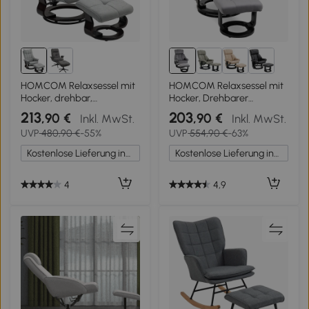
HOMCOM Relaxsessel mit
HOMCOM Relaxsessel mit
Hocker, drehbar,
Hocker, Drehbarer
Wippfunktion, verstellbare
Fernsehsessel mit
213
203
,90 €
,90 €
Inkl. MwSt.
Inkl. MwSt.
Rückenlehne, bis 150 kg,
Schwingmassage,
UVP
480,90 €
-55%
UVP
554,90 €
-63%
Grau
Liegefunktion,
Massagesessel mit
Kostenlose Lieferung innerhalb Deutschlands
Kostenlose Lieferung innerhalb Deutschlands
Seitentasche, Liegesessel
mit Samtoptik für
Wohnzimmer Grau
4
4,9