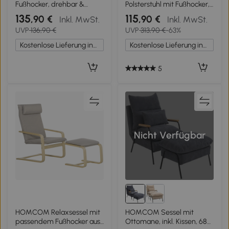
Fußhocker, drehbar &
Polsterstuhl mit Fußhocker,
höhenverstellbar,
zurücklehnbar,
135
115
,90 €
,90 €
Inkl. MwSt.
Inkl. MwSt.
Rückenlehne 4-fach, 66 x
Polstersessel mit
UVP
136,90 €
UVP
313,90 €
-63%
80 x 93–104 cm, Grau
Armlehnen, für
Wohnzimmer,
Kostenlose Lieferung innerhalb Deutschlands
Kostenlose Lieferung innerhalb Deutschlands
Schlafzimmer, Grau
5
Nicht Verfügbar
HOMCOM Relaxsessel mit
HOMCOM Sessel mit
passendem Fußhocker aus
Ottomane, inkl. Kissen, 68