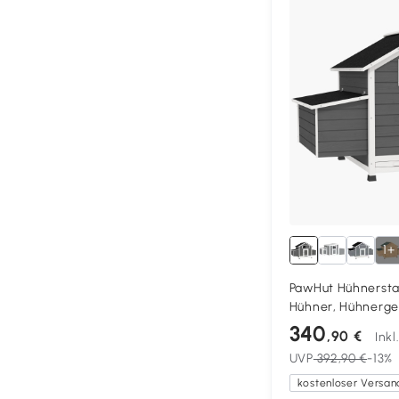
1+
PawHut Hühnerstal
Hühner, Hühnerge
wasserfestes auf
340
,90 €
Ink
herausnehmbare S
UVP
392,90 €
-13%
kostenloser Versan