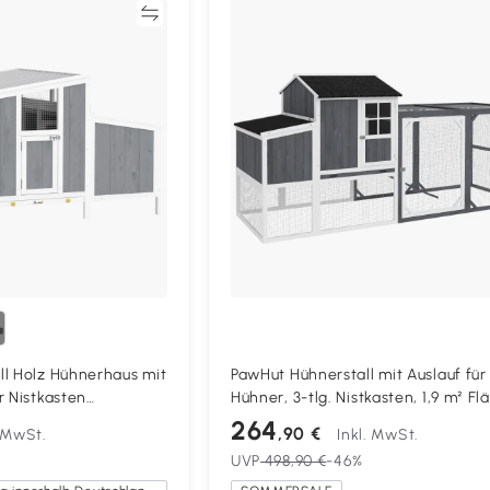
Vergleichen
Vergleich
ll Holz Hühnerhaus mit
PawHut Hühnerstall mit Auslauf für
r Nistkasten
Hühner, 3-tlg. Nistkasten, 1,9 m² Fl
T-Dach für 3-4
Tannenholz, Grau
264
,90 €
. MwSt.
Inkl. MwSt.
2 cm Grau
UVP
498,90 €
-46%