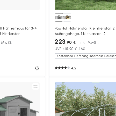
l Hühnerhaus für 3-4
PawHut Hühnerstall Kleintierstall 2
f Nistkasten
Außengehege, 1 Nistkasten, 2
ord-Abdeckung
Rampen,Asphaltdach, wetterbestä
223
,90 €
l. MwSt.
Inkl. MwSt.
e 264x82x89cm Grau
Grau
UVP
415,90 €
-46%
4,2
Vergleichen
Vergleich