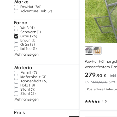
Marke
PawHut (84)
Adventure Hub (7)
Farbe
Weiß (4)
Schwarz (1)
Grau (25)
Braun (1)
Grün (3)
Koffee (1)
Mehr anzeigen
PawHut Hühnergeh
Material
wasserfestem Dach
Sitzstangen, für 6-
Metall (7)
279
,90 €
Ink
Kiefernholz (3)
x 1,8 m
Tannenholz (6)
UVP
591,90 €
-52%
Holz (18)
Stahl (9)
Stahl (2)
Mehr anzeigen
4,9
Preis