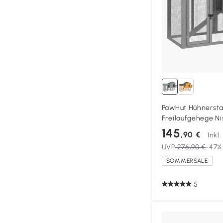
PawHut Hühnersta
Freilaufgehege N
herausziehbarem T
145
,90 €
Inkl
Hühner 168x75x10
UVP
276,90 €
-47%
SOMMERSALE
5