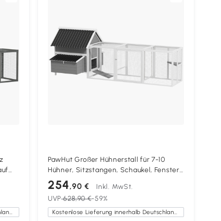
z
PawHut Großer Hühnerstall für 7-10
auf
Hühner, Sitzstangen, Schaukel, Fenster,
Nistkästen, Maschendraht, Grau
254
,90 €
Inkl. MwSt.
UVP
628,90 €
-59%
Kostenlose Lieferung innerhalb Deutschlands
Kostenlose Lieferung innerhalb Deutschlands