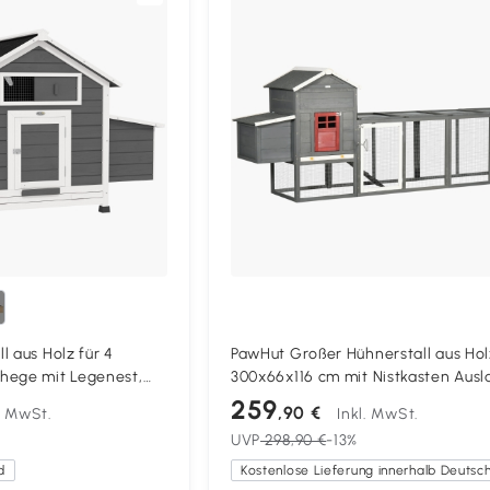
l aus Holz für 4
PawHut Großer Hühnerstall aus Hol
hege mit Legenest,
300x66x116 cm mit Nistkasten Ausl
klappbares Dach,
Herausziehbare Schublade
259
,90 €
l. MwSt.
Inkl. MwSt.
chublade, grau
Bitumendach Rampe Grau
UVP
298,90 €
-13%
d