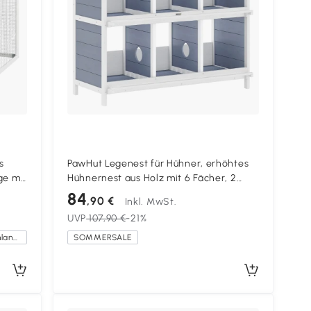
s
PawHut Legenest für Hühner, erhöhtes
ge mit
Hühnernest aus Holz mit 6 Fächer, 2
Sitzstangen für Kleintierstall 102 x 50 x
84
,90 €
Inkl. MwSt.
ge
91 cm, Grau
UVP
107,90 €
-21%
ner
Kostenlose Lieferung innerhalb Deutschlands
SOMMERSALE