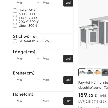
-
Los!
Min
Max
Unter
50 €
50 €-100 €
100 €-200 €
200 €-300 €
Über
300 €
Stichwörter
SOMMERSALE (26)
Länge(cm)
-
Los!
Min
Max
1+
Breite(cm)
-
Los!
Min
Max
PawHut Hühnersta
abschließbarer Tü
wasserdichtem PE
159
Höhe(cm)
,90 €
Inkl
Hühner, 145x90x9
-
Los!
Min
Max
UVP
218,27 €
-26%