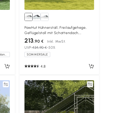
PawHut Hühnerstall, Freilaufgehege,
Geflügelstall mit Schattendach,
ndig,
Freigehege für 4-6 Hühner, Enten
213
,90 €
Inkl. MwSt.
Kaninchen, 3 x 2 x 2 m
UVP
434,90 €
-50%
Kostenlose Lieferung innerhalb Deutschlands
SOMMERSALE
4,8
en
Vergleichen