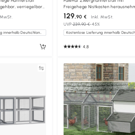
ege Hühnerstall
PawHut Zwerghühnerstall mit
gehbar, verriegelbare
Freigehege Nistkasten herausneh
ner, 280 cm x 380 cm x
Bodenwanne 150,5 cm x 54 cm x 8
129
,90 €
. MwSt.
Inkl. MwSt.
Naturholz Grau
UVP
239,90 €
-45%
Kostenlose Lieferung innerhalb Deutschlands
4,8
Vergleichen
Vergleich