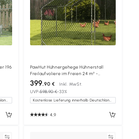
er 196
PawHut Hühnergehege Hühnerstall
Freilaufvoliere im Freien 24 m² -
Umzäuntes Gehege in den Maßen 3L x
399
,90 €
Inkl. MwSt.
rstall
8B x 2H m - Überdachter Bereich -
UVP
598,90 €
-33%
Verzinkter Stahl
Kostenlose Lieferung innerhalb Deutschlands
Kostenlose Lieferung innerhalb Deutschlands
4,9
en
Vergleichen