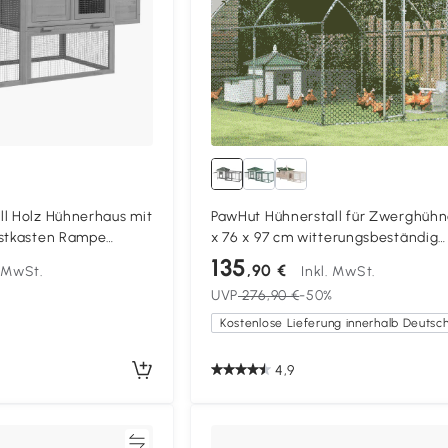
ll Holz Hühnerhaus mit
PawHut Hühnerstall für Zwerghühn
istkasten Rampe
x 76 x 97 cm witterungsbeständig
ablett für 2-4
Hühnerhaus mit Nistkasten,
135
,90 €
. MwSt.
Inkl. MwSt.
3cm Grau
Freilaufgehege Sitzstange, Kleintie
UVP
276,90 €
-50%
aus Holz für 1-2 Hühner, Grau
4,9
Vergleichen
Vergleich