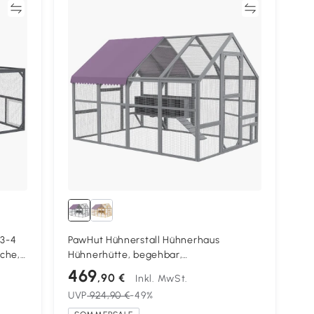
en
Vergleichen
 3-4
PawHut Hühnerstall Hühnerhaus
äche,
Hühnerhütte, begehbar,
wetterbeständig, 280 x 185,5 x 188 cm,
469
,90 €
Inkl. MwSt.
Grau
UVP
924,90 €
-49%