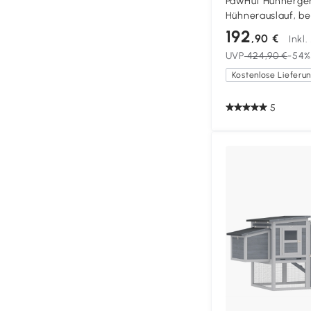
PawHut Hühnergeh
Hühnerauslauf, be
Tür, für 10-12 Hüh
192
,90 €
Inkl
195 cm, Grau
UVP
424,90 €
-54%
5