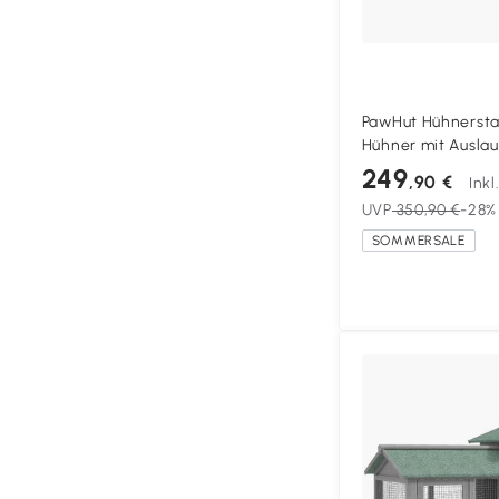
PawHut Hühnerstal
Hühner mit Auslau
Asphaltdach Oxf
249
,90 €
Ink
Auszugsschublad
UVP
350,90 €
-28%
SOMMERSALE