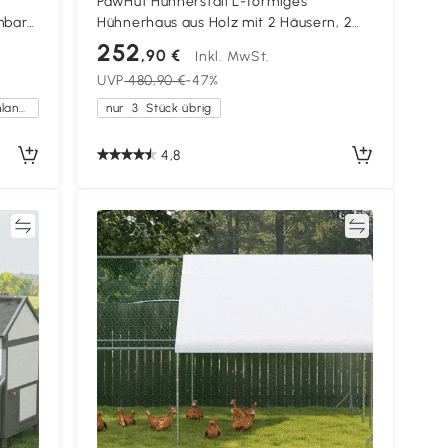
PawHut Hühnerstall L-förmiges
mbare
Hühnerhaus aus Holz mit 2 Häusern, 2
7 cm
Ebenen, Auslauf, Rampe, 251 x 192 x 103
252
,90 €
Inkl. MwSt.
cm Grau
UVP
480,90 €
-47%
Kostenlose Lieferung innerhalb Deutschlands
nur
3
Stück übrig
4,8
en
Vergleichen