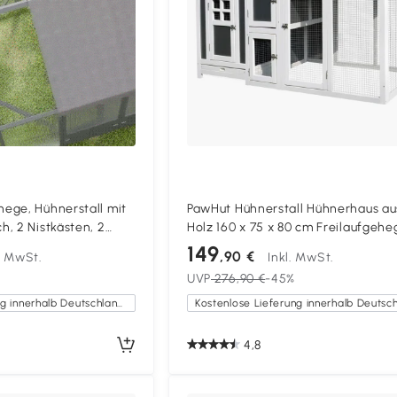
ege, Hühnerstall mit
PawHut Hühnerstall Hühnerhaus au
, 2 Nistkästen, 2
Holz 160 x 75 x 80 cm Freilaufgehe
8 Hühner, ca. 1,7 x 1,8
Tür Nistkasten wasserdicht Dach
149
,90 €
l. MwSt.
Inkl. MwSt.
herausziehbarem Tablett Sitzstan
UVP
276,90 €
-45%
Auslauf Hühnergehege für 1-2 Hüh
für Garten Grau+Weiß
Kostenlose Lieferung innerhalb Deutschlands
4,8