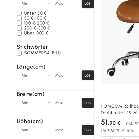
-
Los!
Min
Max
Unter
50 €
50 €-100 €
100 €-200 €
200 €-300 €
Über
300 €
Stichwörter
SOMMERSALE (1)
Länge(cm)
-
Los!
Min
Max
Breite(cm)
-
Los!
Min
Max
HOMCOM Rollhock
Drehhocker 49-61
drehbar Sattelhoc
51
Höhe(cm)
,90 €
Inkl. 
Massage Spa Bra
-
Los!
Min
Max
UVP
61,90 €
-16%