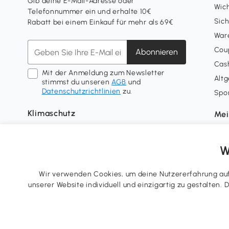
Gib deine E-Mail-Adresse oder
Wich
Telefonnummer ein und erhalte 10€
Sich
Rabatt bei einem Einkauf für mehr als 69€
War
Coup
Abonnieren
Cash
Mit der Anmeldung zum Newsletter
Alt
stimmst du unseren
AGB
und
Datenschutzrichtlinien
zu.
Spo
Klimaschutz
Mei
Lief
Tre
W
Wid
Nutz
Wir verwenden Cookies, um deine Nutzererfahrung auf 
unserer Website individuell und einzigartig zu gestalten.
Tel.: +49 40 87408465