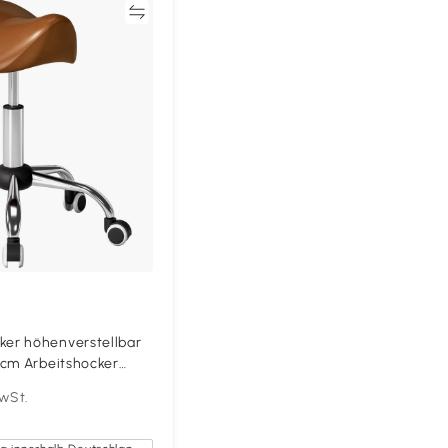
Vergleichen
er höhenverstellbar
 cm Arbeitshocker
ker für Büro Salon
MwSt.
un