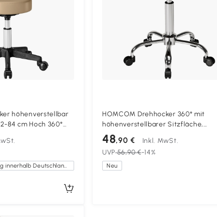
er höhenverstellbar
HOMCOM Drehhocker 360° mit
72-84 cm Hoch 360°
höhenverstellbarer Sitzfläche,
cker für Büro Salon
Kunstleder, Tragkraft 120 kg,
48
,90 €
MwSt.
Inkl. MwSt.
39x34.5x52-67.5 cm, Braun
UVP
56,90 €
-14%
Kostenlose Lieferung innerhalb Deutschlands
Neu