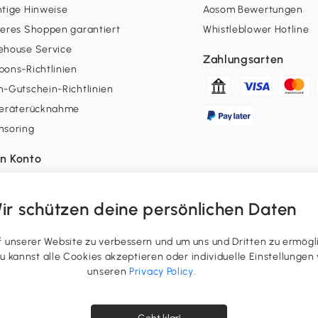
tige Hinweise
Aosom Bewertungen
eres Shoppen garantiert
Whistleblower Hotline
ehouse Service
Zahlungsarten
ons-Richtlinien
-Gutschein-Richtlinien
geräterücknahme
nsoring
n Konto
erstatus
uepunkte
ir schützen deine persönlichen Daten
errufsrecht ausüben
ergenerierte Inhalte
unserer Website zu verbessern und um uns und Dritten zu ermögl
 Du kannst alle Cookies akzeptieren oder individuelle Einstellung
unseren
Privacy Policy
.