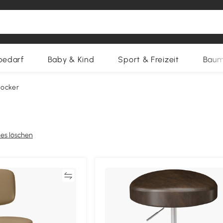
bedarf
Baby & Kind
Sport & Freizeit
Baum
hocker
les löschen
Vergleichen
Vergleich