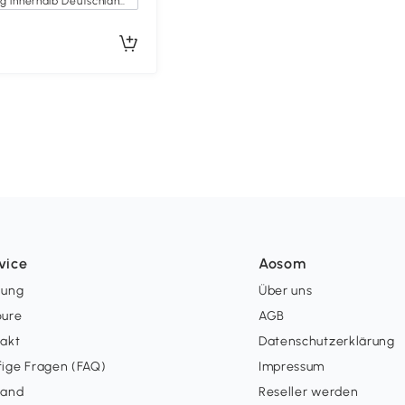
Kostenlose Lieferung innerhalb Deutschlands
vice
Aosom
lung
Über uns
oure
AGB
takt
Datenschutzerklärung
ige Fragen (FAQ)
Impressum
sand
Reseller werden