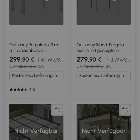
Outsunny Pergola 3 x 3 m
Outsunny Wand-Pergola
mit einziehbarem
3x6 m mit geneigtem
Sonnendach und
Dach, Ablauflöchern und
299
279
,90 €
,90 €
Inkl. MwSt.
Inkl. MwSt.
Vorhängen, Sonnenschutz
Metallgestell, Cremeweiß
UVP
356,90 €
-15%
UVP
343,90 €
-18%
UPF30+ für Garten,
Terrasse, Außenbereich
Kostenlose Lieferung innerhalb Deutschlands
Kostenlose Lieferung innerhalb Deutschlands
4,5
Nicht Verfügbar
Nicht Verfügbar