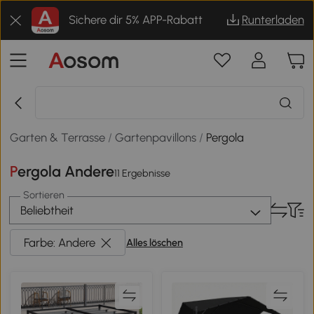
Sichere dir 5% APP-Rabatt
Runterladen
Garten & Terrasse
/
Gartenpavillons
/
Pergola
Pergola Andere
11 Ergebnisse
Sortieren
Beliebtheit
Farbe: Andere
Alles löschen