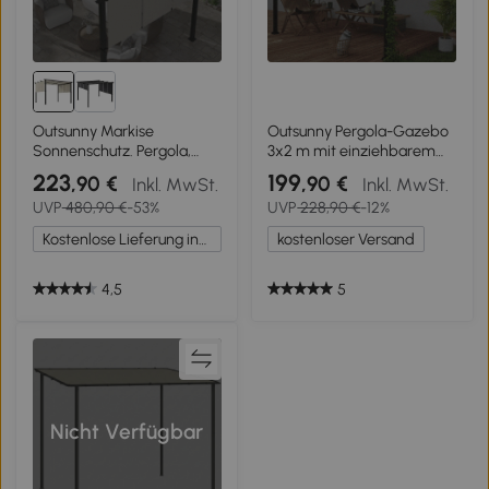
Outsunny Markise
Outsunny Pergola-Gazebo
Sonnenschutz. Pergola,
3x2 m mit einziehbarem
wetterbeständig, inkl.
Dach und Ablauflöchern
223
199
,90 €
,90 €
Inkl. MwSt.
Inkl. MwSt.
Befestigungsmaterial, 3 x
aus Stahl und Polyester,
UVP
480,90 €
-53%
UVP
228,90 €
-12%
3,5 m, Beige
Creme
Kostenlose Lieferung innerhalb Deutschlands
kostenloser Versand
4,5
5
Nicht Verfügbar