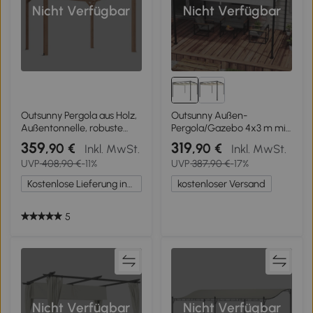
Nicht Verfügbar
Nicht Verfügbar
Outsunny Pergola aus Holz,
Outsunny Außen-
Außentonnelle, robuste
Pergola/Gazebo 4x3 m mit
Konstruktion mit 90 mm
einziehbarem Dach aus
359
319
,90 €
,90 €
Inkl. MwSt.
Inkl. MwSt.
Pfosten und 7 Querbalken 3
Metall und Polyester,
UVP
408,90 €
-11%
UVP
387,90 €
-17%
x 3 m, Ahornholz-Optik
Creme
Kostenlose Lieferung innerhalb Deutschlands
kostenloser Versand
5
Nicht Verfügbar
Nicht Verfügbar