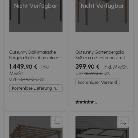
Nicht Verfügbar
Nicht Verfügbar
Outsunny Bioklimatische
Outsunny Gartenpergola
Pergola 4x3m, Aluminium-
3x3 m aus Fichtenholz mit
Pergola, verstellbare
Dreieckstützen und 5
1.449
399
,90 €
,90 €
Inkl.
Inkl. MwSt.
Lamellen, Kurbel,
Querbalken, Holzfarbe
MwSt.
UVP
457,90 €
-12%
Sonnenschutz,
UVP
1.544,90 €
-6%
wasserdicht, dunkelgrau
kostenloser Versand
Kostenlose Lieferung innerhalb Deutschlands
5