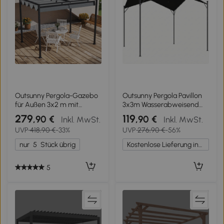
Outsunny Pergola-Gazebo
Outsunny Pergola Pavillon
für Außen 3x2 m mit
3x3m Wasserabweisend
einziehbarem Dach aus
Stabil winterfest
279
119
,90 €
,90 €
Inkl. MwSt.
Inkl. MwSt.
Metall und Polyester,
Sonnenschutz mit
UVP
418,90 €
-33%
UVP
276,90 €
-56%
Creme und Grau
Satteldach
Dreiecksverstrebungen
nur
5
Stück übrig
Kostenlose Lieferung innerhalb Deutschlands
5