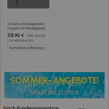
Outsunny Anbaupavillon
Pergola mit Metallgestell
Dach, wetterfest
113
,90 €
Inkl. MwSt.
wandmontiert Pavillon
UVP
139,90 €
-18%
Vordach, 3 x 1,8 x 2,3 m
Cremeweiß
Kostenlose Lieferung innerhalb Deutschlands
Nach Kundeninspiration