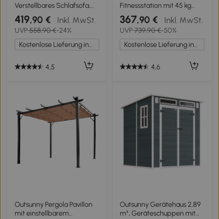
Verstellbares Schlafsofa,
Fitnessstation mit 45 kg
Zweisitzer mit
Gewichtsblöcken,
419
367
,90 €
,90 €
Inkl. MwSt.
Inkl. MwSt.
Getränkehaltern,
Hochseilzug, Bruststation,
UVP
558,90 €
-24%
UVP
739,90 €
-50%
verstellbarer Rückenlehne
Beinpresse für vielseitiges
und Seitentaschen, Beige
Training
Kostenlose Lieferung innerhalb Deutschlands
Kostenlose Lieferung innerhalb Deutschlands
4,5
4,6
Outsunny Pergola Pavillon
Outsunny Gerätehaus 2,89
mit einstellbarem
m², Geräteschuppen mit