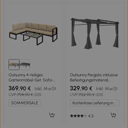
Outsunny 4-teiliges
Outsunny Pergola, inklusive
Gartenmöbel-Set, Sofa-
Befestigungsmaterial,
Set mit 2 Zweisitzern,
ausziehbares Dach, 2.,97 m
369
329
,90 €
,90 €
Inkl. MwSt.
Inkl. MwSt.
armloser Stuhl, Couchtisch,
x 2,95 m x 2,3 m,
UVP
794,90 €
-53%
UVP
702,90 €
-53%
für Balkon, Khaki
Dunkelgrau
SOMMERSALE
Kostenlose Lieferung innerhalb Deutschlands
4,3