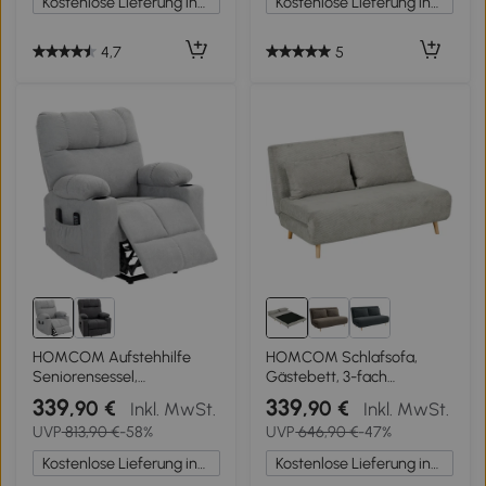
Kostenlose Lieferung innerhalb Deutschlands
Kostenlose Lieferung innerhalb Deutschlands
4,7
5
HOMCOM Aufstehhilfe
HOMCOM Schlafsofa,
Seniorensessel,
Gästebett, 3-fach
Liegefunktion, inkl.
verstellbare Rückenlehne,
339
339
,90 €
,90 €
Inkl. MwSt.
Inkl. MwSt.
Fernbedienung, 144 cm x 91
Leinenoptik, bis 120 kg, 141 x
UVP
813,90 €
-58%
UVP
646,90 €
-47%
cm x 88 cm, Hellgrau
90 x 81 cm, Grau
Kostenlose Lieferung innerhalb Deutschlands
Kostenlose Lieferung innerhalb Deutschlands