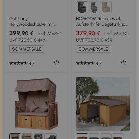
Outsunny
HOMCOM Relaxsessel,
Hollywoodschaukel mit
Aufstehhilfe, Liegefunktion,
Bettfunktion 3-Sitzer
bis 200kg, 72,5x94x109cm,
399
379
,90 €
,90 €
Inkl. MwSt.
Inkl. MwSt.
Gartenschaukel Lärche mit
Dunkelgrau
UVP
720,90 €
-44%
UVP
702,90 €
-45%
verstellbarem Sonnendach
225,5 x 130 x 180 cm
SOMMERSALE
SOMMERSALE
4,7
4,7