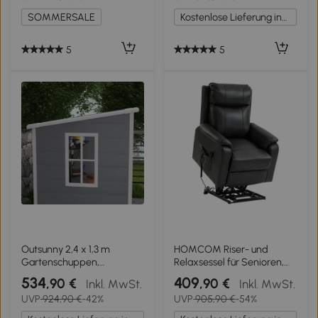
Grau
SOMMERSALE
Kostenlose Lieferung innerhalb Deutschlands
5
5
Outsunny 2,4 x 1,3 m
HOMCOM Riser- und
Gartenschuppen,
Relaxsessel für Senioren,
Kunststoff-Gartenhaus mit
Elektrischer Lift-Sessel aus
534
409
,90 €
,90 €
Inkl. MwSt.
Inkl. MwSt.
Boden, Fenster,
Kunstleder mit
UVP
924,90 €
-42%
UVP
905,90 €
-54%
verschließbare Türen, für
Doppelmotor, Federkissen,
Garten, Terrasse, Grau
Schwarz