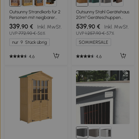
2+
1+
Outsunny Strandkorb für 2
Outsunny Stahl Gerätehaus
Personen mit neigbarer
20m³ Geräteschuppen
Rücklehne Beige 118 x 79 x
Gartenhaus
339
539
,90 €
,90 €
Inkl. MwSt.
Inkl. MwSt.
160cm
Fahrradschuppen Garten
UVP
772,90 €
-56%
UVP
1.257,90 €
-57%
Schuppen Braun 340 x 386
x 200 cm
nur
9
Stück übrig
SOMMERSALE
4,6
4,6