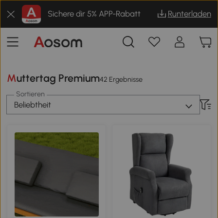
Sichere dir 5% APP-Rabatt
Runterladen
Muttertag Premium
42 Ergebnisse
Sortieren
Beliebtheit