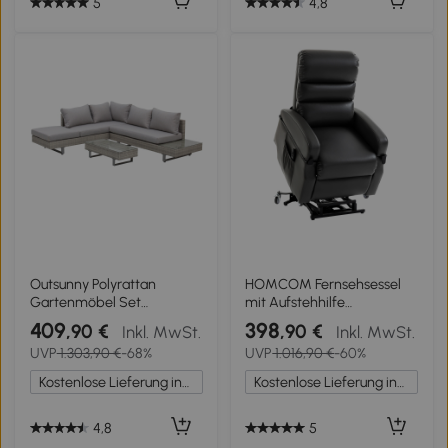
5
4,8
Outsunny Polyrattan
HOMCOM Fernsehsessel
Gartenmöbel Set
mit Aufstehhilfe
Couchtisch Dreisitzersofa
Elektrischer Relaxsessel mit
409
398
,90 €
,90 €
Inkl. MwSt.
Inkl. MwSt.
Doppelsofa mit
Fernbedienung, Fußstütze,
UVP
1.303,90 €
-68%
UVP
1.016,90 €
-60%
Beistelltisch abnehmbar
Liegefunktion, Dunkelgrau
Kissen Grau+Braun
Kostenlose Lieferung innerhalb Deutschlands
Kostenlose Lieferung innerhalb Deutschlands
4,8
5