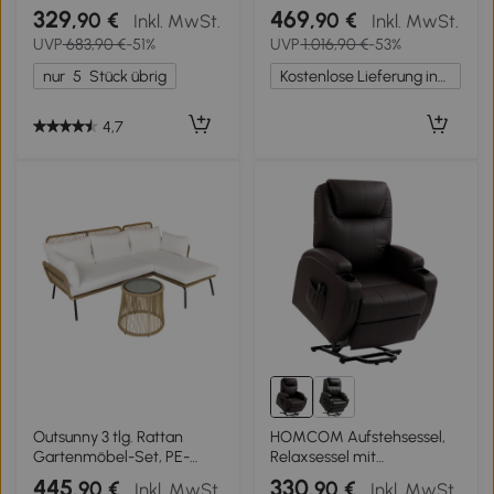
Stoffdach 3 x 4 m
Holzoptik 3 Fenster
329
469
,90 €
,90 €
Inkl. MwSt.
Inkl. MwSt.
Terrassen-Vordach
Doppeltür Belüftung Boden
UVP
683,90 €
-51%
UVP
1.016,90 €
-53%
Aluminium Sonnenschutz
Schloss, 182 x 182 x 196 cm
Überdachung Terrasse
nur
5
Stück übrig
Kostenlose Lieferung innerhalb Deutschlands
Garten Grau+Braun
4,7
Outsunny 3 tlg. Rattan
HOMCOM Aufstehsessel,
Gartenmöbel-Set, PE-
Relaxsessel mit
Rattan, 1 Ecksofa, 1 Liege,
Aufstehhilfe, inkl.
445
330
,90 €
,90 €
Inkl. MwSt.
Inkl. MwSt.