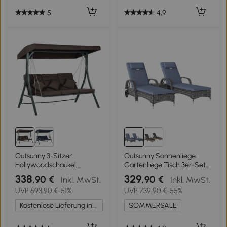
5
4,9
Outsunny 3-Sitzer
Outsunny Sonnenliege
Hollywoodschaukel,
Gartenliege Tisch 3er-Set
Gartenschaukel,
Gartenmöbel,
338
329
,90 €
,90 €
Inkl. MwSt.
Inkl. MwSt.
verstellbares Sonnendach,
Polyrattan+Metall Grau
UVP
693,90 €
-51%
UVP
739,90 €
-55%
198 x 118 x 168 cm,
Braun+Schwarz
Kostenlose Lieferung innerhalb Deutschlands
SOMMERSALE