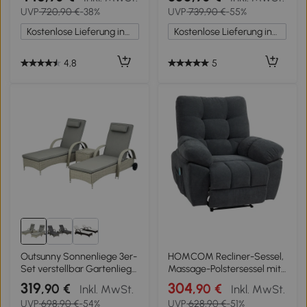
inkl. Kissen,
Fernbedienung,
UVP
720,90 €
-38%
UVP
739,90 €
-55%
wetterbeständig, Kaffee
Becherhalter, verstellbare
+Creme
Rückenlehne, Braun
Kostenlose Lieferung innerhalb Deutschlands
Kostenlose Lieferung innerhalb Deutschlands
4,8
5
Outsunny Sonnenliege 3er-
HOMCOM Recliner-Sessel,
Set verstellbar Gartenliege
Massage-Polstersessel mit
Set mit Tisch Gartenmöbel
8 Vibrationspunkten,
319
304
,90 €
,90 €
Inkl. MwSt.
Inkl. MwSt.
aus Polyrattan Grau
verstellbare Fußstütze,
UVP
698,90 €
-54%
UVP
628,90 €
-51%
Seitentasche, Lehnsessel,