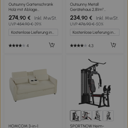
Outsunny Gartenschrank
Outsunny Metall
Holz mit Ablage
Gerätehaus 2,81m²
Abschließbare Tür
154x206,5x181 cm
274
234
,90 €
,90 €
Inkl. MwSt.
Inkl. MwSt.
Bodenplatte Asphalt-Dach
Geräteschuppen mit
UVP
454,90 €
-39%
UVP
476,90 €
-50%
Belüftungspaneel
Pultdach Fundament
128x57,5x197cm
Kostenlose Lieferung innerhalb Deutschlands
Kostenlose Lieferung innerhalb Deutschlands
4
4,3
1+
HOMCOM 3-in-1
SPORTNOW Heim-