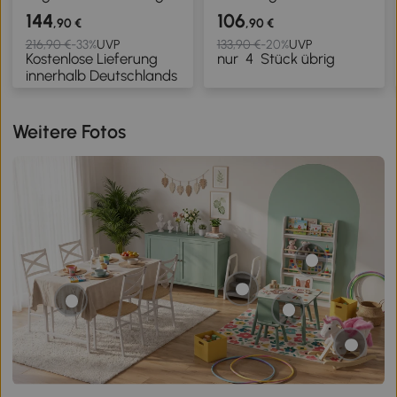
für 1116 CDs 36
Fächern und 14
144
106
,90 €
,90 €
höhenverstellbare
verstellbaren
216,90 €
-33%
UVP
133,90 €
-20%
UVP
Kostenlose Lieferung
nur
4
Stück übrig
Fächer Weiß
Einlegeböden, Platz für
innerhalb Deutschlands
640 CDs, 360 DVDs
oder 430 Blu-rays,
Naturholz
Weitere Fotos