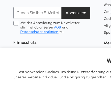
War
Coup
Abonnieren
Cash
Mit der Anmeldung zum Newsletter
Alt
stimmst du unseren
AGB
und
Datenschutzrichtlinien
zu.
Spo
Klimaschutz
Mei
Lief
Tre
W
Wid
Nutz
Wir verwenden Cookies, um deine Nutzererfahrung auf 
unserer Website individuell und einzigartig zu gestalten.
Tel.: +49 40 87408465
E-Mail:
kontakt@aosom.de
Telefonservice Mo.-Fr. 9:00-17:30 Uhr
MH Handel GmbH, Wendenstraße 309, 20537 Hamburg