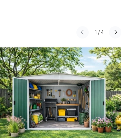
1
/
4