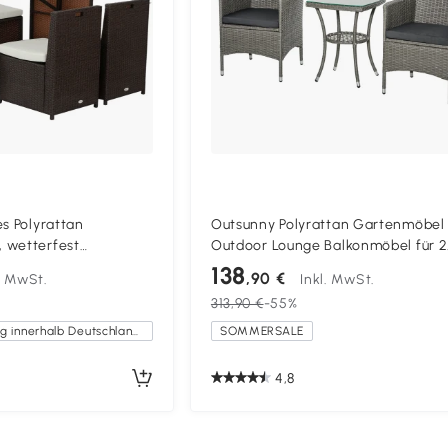
es Polyrattan
Outsunny Polyrattan Gartenmöbel 
 wetterfest
Outdoor Lounge Balkonmöbel für 2
4 Personen
Personen, 3-teilig Sitzgruppe, 2 St
138
,90 €
l. MwSt.
Inkl. MwSt.
t Tisch 4 Stühle
Tisch Sitzkissen, Gartenlounge für
313,90 €
-55%
et Essgruppe
Garten, Terrasse, Balkon, Grau
lkon, Garten,
Kostenlose Lieferung innerhalb Deutschlands
SOMMERSALE
4,8