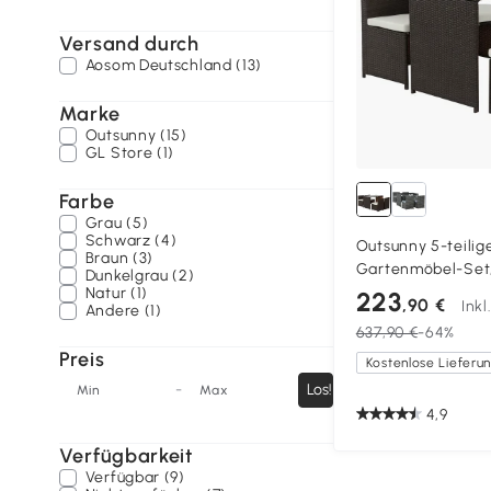
Versand durch
Aosom Deutschland (13)
Marke
Outsunny (15)
GL Store (1)
Farbe
Grau (5)
Schwarz (4)
Outsunny 5-teilig
Braun (3)
Gartenmöbel-Set,
Dunkelgrau (2)
Balkonmöbel für 
Natur (1)
223
,90 €
Ink
Andere (1)
Terrassenmöbel mi
637,90 €
-64%
Kissen, Lounge-S
Preis
Sitzgruppe für Ba
Braun+Khaki
-
Los!
Min
Max
4,9
Verfügbarkeit
Verfügbar (9)