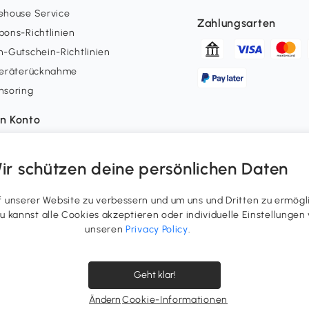
ehouse Service
Zahlungsarten
ons-Richtlinien
-Gutschein-Richtlinien
geräterücknahme
nsoring
n Konto
erstatus
uepunkte
ir schützen deine persönlichen Daten
errufsrecht ausüben
ergenerierte Inhalte
unserer Website zu verbessern und um uns und Dritten zu ermögl
 Du kannst alle Cookies akzeptieren oder individuelle Einstellung
unseren
Privacy Policy
.
Geht klar!
Ändern
Cookie-Informationen