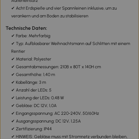
Außeneinsatz
✔ Acht Erdspieße und vier Spannleinen inklusive, um zu
verankern und am Boden zu stabilisieren
Technische Daten:
✔ Farbe: Mehrfarbig
✔ Typ: Aufblasbarer Weihnachtsmann auf Schlitten mit einem
Rentier
✔ Material: Polyester
✔ Gesamtabmessungen: 210B x 80T x 140H cm
✔ Gesamthöhe: 1,40 m
✔ Kabellänge: 3 m
✔ Anzahl der LEDs: 5
✔ Leistung der LEDs: 0,48 W
✔ Gebläse: DC 12V, 1,0A
✔ Eingangsspannung: AC 220-240V, 50/60Hz
✔ Ausgangsspannung: DC 12V, 1,25A
✔ Zertifizierung: IP44
✔ HINWEIS: Gebläse muss mit Stromnetz verbunden bleiben,