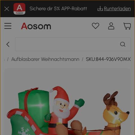
Sichere dir 5% APP-Rabatt
Runterladen
en
/
Aufblasbarer Weihnachtsmann
/
SKU:844-936V90MX