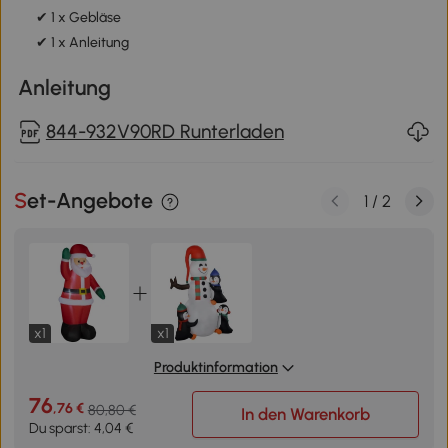
✔ 1 x Gebläse
✔ 1 x Anleitung
Anleitung
844-932V90RD Runterladen
Set-Angebote
1
/
2
x1
x1
Produktinformation
76
,76 €
80,80 €
In den Warenkorb
Du sparst: 4,04 €