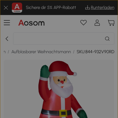
Sichere dir 5% APP-Rabatt
Runterladen
ren
/
Aufblasbarer Weihnachtsmann
/
SKU:844-932V90RD