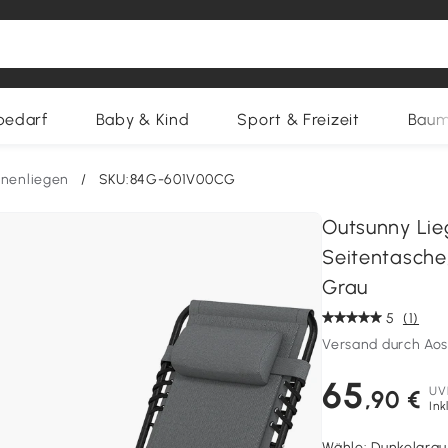
bedarf
Baby & Kind
Sport & Freizeit
Baum
nenliegen
/
SKU:84G-601V00CG
Outsunny Lie
Seitentasche,
Grau
5
(1)
Versand durch Ao
65
UV
,90 €
Ink
Wähle:
Dunkelgrau