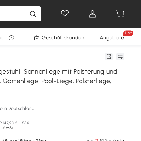
Hot
arkt
Restposten
Geschäftskunden
Gewinnspiele
Angebote
gestuhl, Sonnenliege mit Polsterung und
 Gartenliege, Pool-Liege, Polsterliege,
som Deutschland
P
147,90 €
-55%
l. MwSt.
7
, 68cm x 189cm x 36cm
nur
Stück übrig