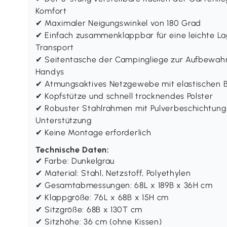
Komfort
✔ Maximaler Neigungswinkel von 180 Grad
✔ Einfach zusammenklappbar für eine leichte Lage
Transport
✔ Seitentasche der Campingliege zur Aufbewahr
Handys
✔ Atmungsaktives Netzgewebe mit elastischen B
✔ Kopfstütze und schnell trocknendes Polster
✔ Robuster Stahlrahmen mit Pulverbeschichtung d
Unterstützung
✔ Keine Montage erforderlich
Technische Daten:
✔ Farbe: Dunkelgrau
✔ Material: Stahl, Netzstoff, Polyethylen
✔ Gesamtabmessungen: 68L x 189B x 36H cm
✔ Klappgröße: 76L x 68B x 15H cm
✔ Sitzgröße: 68B x 130T cm
✔ Sitzhöhe: 36 cm (ohne Kissen)