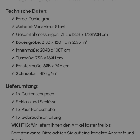
Technische Daten:
✔ Farbe: Dunkelgrau
✔ Material: Verzinkter Stahl
✔ Gesamtabmessungen: 211L x 133B x 173/190H cm
✔ Bodengröße: 213B x 120T cm, 2,55 m²
✔ Innenmaße: 204B x 108T cm
✔ Türmaße: 75B x 163H cm
✔ Fenstermaße: 68B x 74H cm
✔ Schneelast: 40 kg/m²
Lieferumfang:
✔ 1 x Gartenschuppen
✔ Schloss und Schlüssel
✔ 1 x Paar Handschuhe
✔ 1 x Gebrauchsanleitung
WICHTIG: Wir liefern lhnen den Artikel kostenfrei bis
Bordsteinkante. Bitte achten Sie auf eine korrekte Anschrift und