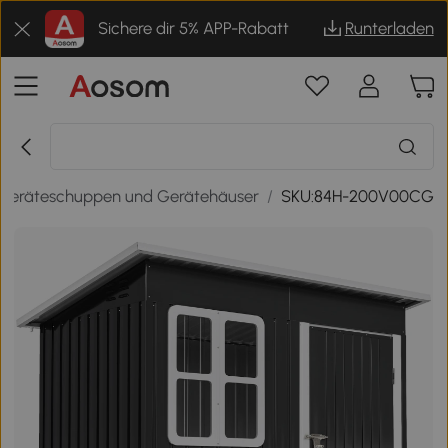
Sichere dir 5% APP-Rabatt
Runterladen
Geräteschuppen und Gerätehäuser
/
SKU:84H-200V00CG