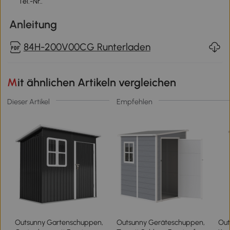
Tel.-Nr..
Anleitung
84H-200V00CG Runterladen
Mit ähnlichen Artikeln vergleichen
Dieser Artikel
Empfehlen
Outsunny Gartenschuppen,
Outsunny Geräteschuppen,
Out