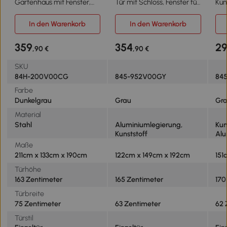
Gartenhaus mit Fenster,
Tür mit Schloss, Fenster für
Kun
verschließbare Tür, für
Tageslicht & Belüftung,
193
Garten, Terrasse, Stahl,
Aluminium, 122 x 149 x
mit
In den Warenkorb
In den Warenkorb
221L x 133B x 190H cm, Grau
192/177 cm Grau
Gr
359
354
2
,90 €
,90 €
SKU
84H-200V00CG
845-952V00GY
84
Farbe
Dunkelgrau
Grau
Gr
Material
Stahl
Aluminiumlegierung,
Kun
Kunststoff
Alu
Maße
211cm x 133cm x 190cm
122cm x 149cm x 192cm
151
Türhöhe
163 Zentimeter
165 Zentimeter
170
Türbreite
75 Zentimeter
63 Zentimeter
62 
Türstil