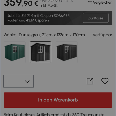
359
UVP
628,90 €
-42%
,90 €
Vergleichen
Inkl. MwSt.
Jetzt für
316,71 €
mit Coupon SOMMER
Zur Kasse
kaufen und 43,19 € sparen
Wähle:
Dunkelgrau, 211cm x 133cm x 190cm
Verfügbar
In den Warenkorb
Beim Kauf dieses Artikels erhältst du 360 Treuepunkte.