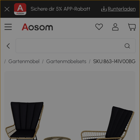
Sichere dir 5% APP-Rabatt
Runterladen
e
/
Gartenmöbel
/
Gartenmöbelsets
/
SKU:863-141V00BG