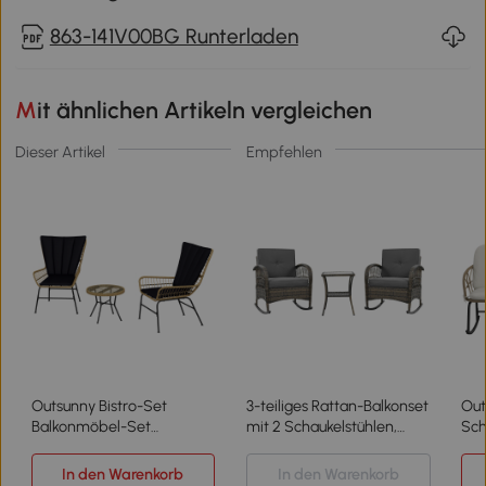
863-141V00BG Runterladen
Mit ähnlichen Artikeln vergleichen
Dieser Artikel
Empfehlen
Outsunny Bistro-Set
3-teiliges Rattan-Balkonset
Out
Balkonmöbel-Set
mit 2 Schaukelstühlen,
Sch
Balkonmöbel, Boho-Stil,
gehärtetem Glastisch,
Boh
wetterbeständig, 76 x 66 x
Schwarz+Grau
wet
In den Warenkorb
In den Warenkorb