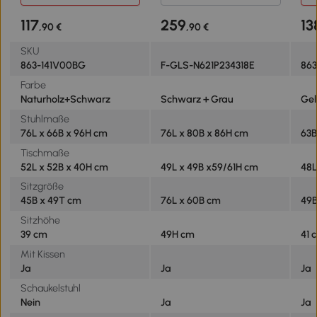
96 cm, Schwarz
117
259
13
,90 €
,90 €
SKU
863-141V00BG
F-GLS-N621P234318E
86
Farbe
Naturholz+Schwarz
Schwarz＋Grau
Gel
Stuhlmaße
76L x 66B x 96H cm
76L x 80B x 86H cm
63B
Tischmaße
52L x 52B x 40H cm
49L x 49B x59/61H cm
48L
Sitzgröße
45B x 49T cm
76L x 60B cm
49B
Sitzhöhe
39 cm
49H cm
41 
Mit Kissen
Ja
Ja
Ja
Schaukelstuhl
Nein
Ja
Ja