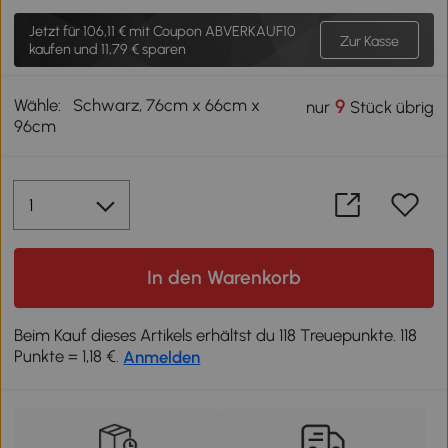
Jetzt für
106,11 €
mit Coupon ABVERKAUF10
Zur Kasse
kaufen und 11,79 € sparen
Wähle:
Schwarz, 76cm x 66cm x
9
nur
Stück übrig
96cm
In den Warenkorb
Beim Kauf dieses Artikels erhältst du 118 Treuepunkte. 118
Punkte = 1,18 €.
Anmelden