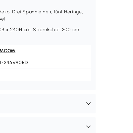
eko: Drei Spannleinen, fünf Heringe,
bel
0B x 240H cm. Stromkabel: 300 cm.
OMCOM
4-246V90RD