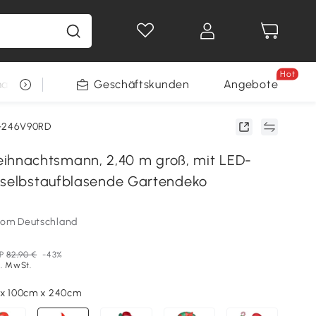
Hot
arkt
Restposten
Geschäftskunden
Gewinnspiele
Angebote
-246V90RD
nachtsmann, 2,40 m groß, mit LED-
 selbstaufblasende Gartendeko
som Deutschland
P
82,90 €
-43%
l. MwSt.
 x 100cm x 240cm