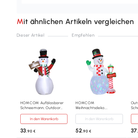
Mit ähnlichen Artikeln vergleichen
Dieser Artikel
Empfehlen
HOMCOM Aufblasbarer
HOMCOM
Out
Schneemann, Outdoor
Weihnachtsdeko,
Sch
Weihnachtsdekoration,
aufblasbarer
Zuc
1,80 m, Santa Claus, inkl.
Schneemann, 2,4 m, LED-
Ges
In den Warenkorb
In den Warenkorb
Gebläse, Mehrfarbig
Beleuchtung, Gebläse,
sel
Weiß
wet
33
52
37
,90 €
,90 €