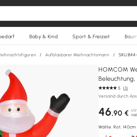
bedarf
Baby & Kind
Sport & Freizeit
Baum
eihnachtsfiguren
/
Aufblasbarer Weihnachtsmann
/
SKU:844
HOMCOM Weih
Beleuchtung,
5
(1)
Versand durch Ao
46
UV
,90 €
Ink
Wähle:
Rot, 140cm