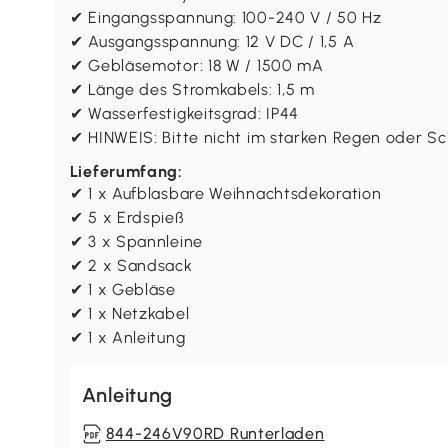
✔ Eingangsspannung: 100-240 V / 50 Hz
✔ Ausgangsspannung: 12 V DC / 1,5 A
✔ Gebläsemotor: 18 W / 1500 mA
✔ Länge des Stromkabels: 1,5 m
✔ Wasserfestigkeitsgrad: IP44
✔ HINWEIS: Bitte nicht im starken Regen oder Sch
Lieferumfang:
✔ 1 x Aufblasbare Weihnachtsdekoration
✔ 5 x Erdspieß
✔ 3 x Spannleine
✔ 2 x Sandsack
✔ 1 x Gebläse
✔ 1 x Netzkabel
✔ 1 x Anleitung
Anleitung
844-246V90RD Runterladen