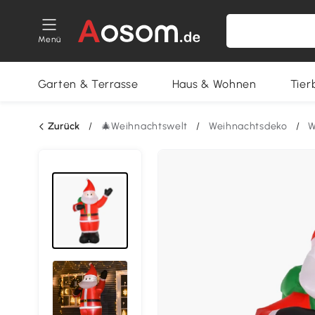
Menü
Garten & Terrasse
Haus & Wohnen
Tier
Zurück
/
🎄Weihnachtswelt
/
Weihnachtsdeko
/
W