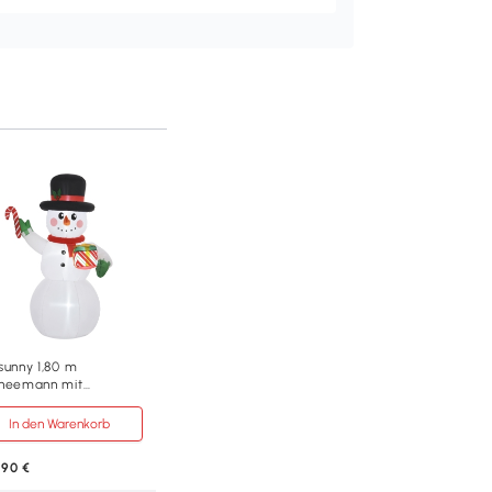
sunny 1,80 m
neemann mit
kerstange &
chenk,
In den Warenkorb
bstaufblasbar, LEDs,
terfest
,90 €