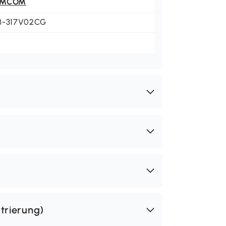
OMCOM
B-317V02CG
trierung)