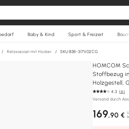
bedarf
Baby & Kind
Sport & Freizeit
Baum
/
Relaxsessel mit Hocker
/
SKU:83B-317V02CG
HOMCOM Scha
Stoffbezug in
Holzgestell, 
4,3
(6)
Versand durch Ao
169
,90 €
I