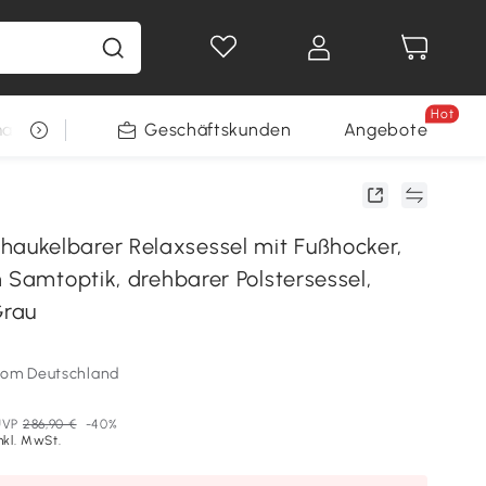
Hot
arkt
Restposten
Geschäftskunden
Gewinnspiele
Angebote
ukelbarer Relaxsessel mit Fußhocker,
 Samtoptik, drehbarer Polstersessel,
Grau
som Deutschland
UVP
286,90 €
-40%
nkl. MwSt.