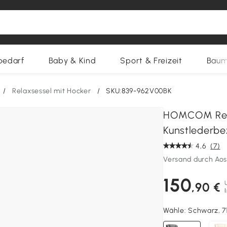
bedarf
Baby & Kind
Sport & Freizeit
Baum
/
Relaxsessel mit Hocker
/
SKU:839-962V00BK
HOMCOM Relax
Kunstlederbez
4,6
(7)
Versand durch Ao
150
,90 €
Wähle:
Schwarz, 7