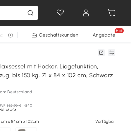
Hot
arkt
Restposten
Geschäftskunden
Gewinnspiele
Angebote
sessel mit Hocker, Liegefunktion,
ug, bis 150 kg, 71 x 84 x 102 cm, Schwarz
som Deutschland
UVP
332,90 €
-54%
Inkl. MwSt.
1cm x 84cm x 102cm
Verfügbar