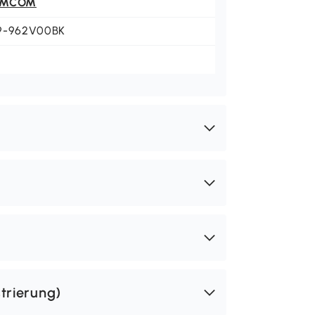
OMCOM
9-962V00BK
trierung)