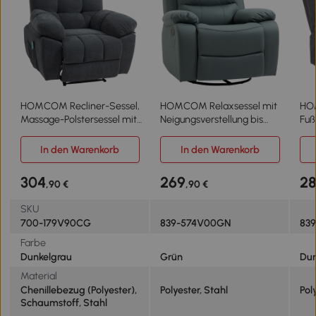
HOMCOM Recliner-Sessel,
HOMCOM Relaxsessel mit
HOM
Massage-Polstersessel mit
Neigungsverstellung bis
Fuß
8 Vibrationspunkten,
135° 360 Grad drehbar 93
dre
verstellbare Fußstütze,
cm x 100 cm x 98 cm
Sta
In den Warenkorb
In den Warenkorb
Seitentasche, Lehnsessel,
Stahlgestell Grün
88x
Grau
304
269
2
,90 €
,90 €
SKU
700-179V90CG
839-574V00GN
83
Farbe
Dunkelgrau
Grün
Dun
Material
Chenillebezug (Polyester),
Polyester, Stahl
Pol
Schaumstoff, Stahl