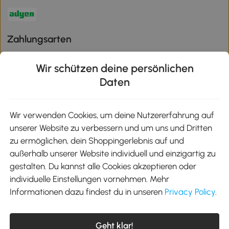
Zahlungsarten
Wir schützen deine persönlichen
Daten
Klimaschutz
Wir verwenden Cookies, um deine Nutzererfahrung auf
unserer Website zu verbessern und um uns und Dritten
Aosom-App
zu ermöglichen, dein Shoppingerlebnis auf und
außerhalb unserer Website individuell und einzigartig zu
gestalten. Du kannst alle Cookies akzeptieren oder
Google Play
individuelle Einstellungen vornehmen. Mehr
Informationen dazu findest du in unseren
Privacy Policy
.
Tel.: +49 40 87408465
Geht klar!
E-Mail:
kontakt@aosom.de