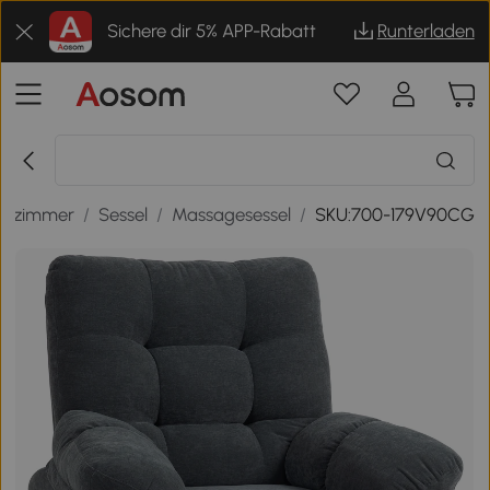
Sichere dir 5% APP-Rabatt
Runterladen
hnzimmer
/
Sessel
/
Massagesessel
/
SKU:700-179V90CG