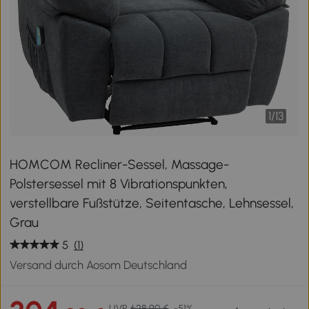
1
/
13
HOMCOM Recliner-Sessel, Massage-
Polstersessel mit 8 Vibrationspunkten,
verstellbare Fußstütze, Seitentasche, Lehnsessel,
Grau
5
(1)
Versand durch Aosom Deutschland
UVP
628,90 €
-51%