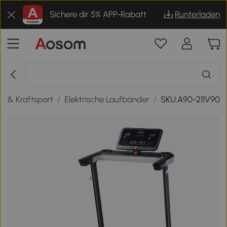
Sichere dir 5% APP-Rabatt
Runterladen
ss & Kraftsport
/
Elektrische Laufbänder
/
SKU:A90-211V90