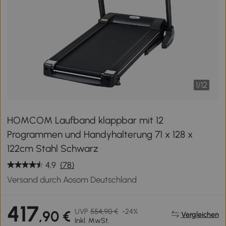
1
/
12
HOMCOM Laufband klappbar mit 12
Programmen und Handyhalterung 71 x 128 x
122cm Stahl Schwarz
4,9
(78)
Versand durch Aosom Deutschland
417
UVP
554,90 €
-24%
,90 €
Vergleichen
Inkl. MwSt.