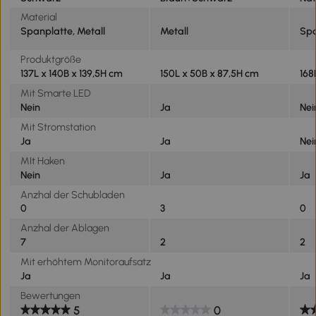
Material
Spanplatte, Metall
Metall
Spa
Produktgröße
137L x 140B x 139,5H cm
150L x 50B x 87,5H cm
168
Mit Smarte LED
Nein
Ja
Nei
Mit Stromstation
Ja
Ja
Nei
MIt Haken
Nein
Ja
Ja
Anzhal der Schubladen
0
3
0
Anzhal der Ablagen
7
2
2
Mit erhöhtem Monitoraufsatz
Ja
Ja
Ja
Bewertungen
5
0