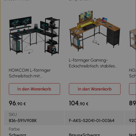
L-förmiger Gaming-
Eckschreibtisch, stabiles
HOMCOM L-förmiger
HO
Metallgestell & Holzplatte,
Schreibtisch mit
Sch
einfache Montage,
Ladestation, Eck-
Bür
150x50x87.5 cm, Braun
Computertisch mit
Reg
In den Warenkorb
In den Warenkorb
Monitorständer und
Auf
Regalen, für Homeoffice,
Mon
96
104
8
,90 €
,90 €
Büro, Schwarz
SKU
836-591V90BK
F-AKS-S2041-01-00364
92
Farbe
Schwarz
Braun+Schwarz
Nat