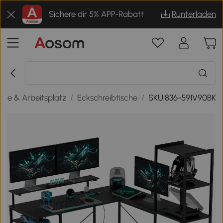
Sichere dir 5% APP-Rabatt
Runterladen
ice & Arbeitsplatz
/
Eckschreibtische
/
SKU:836-591V90BK