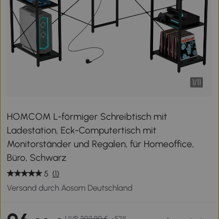
1
/
11
HOMCOM L-förmiger Schreibtisch mit
Ladestation, Eck-Computertisch mit
Monitorständer und Regalen, für Homeoffice,
Büro, Schwarz
5
(1)
Versand durch Aosom Deutschland
UVP
202,90 €
-52%