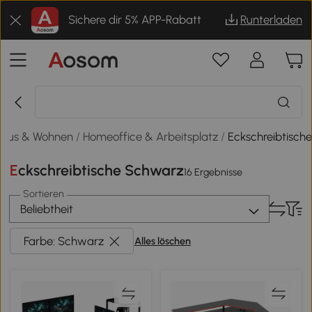
Sichere dir 5% APP-Rabatt
Runterladen
Haus & Wohnen
/
Homeoffice & Arbeitsplatz
/
Eckschreibtisch
Eckschreibtische Schwarz
16 Ergebnisse
Sortieren
Beliebtheit
Farbe: Schwarz
Alles löschen