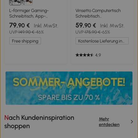
L-förmiger Gaming-
Vinsetto Computertisch
Schreibtisch, App-
Schreibtisch
steuerbare RGB-LED,
Eckschreibtisch
79
59
,90 €
,90 €
Inkl. MwSt.
Inkl. MwSt.
doppelte offene Regale,
höhenverstellbar Metall
UVP
149,90 €
-46%
UVP
175,90 €
-65%
111x80x87 cm, Schwarz
Schwarz 168 x 120 x 75 cm
Free shipping
Kostenlose Lieferung innerhalb Deutschlands
4,9
Nach Kundeninspiration
Mehr
entdecken
shoppen