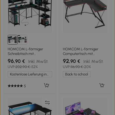
HOMCOM L-förmiger
HOMCOM L-förmiger
Schreibtisch mit
Computertisch mit
Ladestation, Eck-
Steckdosen, 128 cm
96
92
,90 €
,90 €
Inkl. MwSt.
Inkl. MwSt.
Computertisch mit
Eckschreibtisch mit
UVP
202,90 €
-52%
UVP
116,90 €
-20%
Monitorständer und
Monitorständer,
Regalen, für Homeoffice,
Kopfhörerhaken &
Kostenlose Lieferung innerhalb Deutschlands
Back to school
Büro, Schwarz
Getränkehalter
5