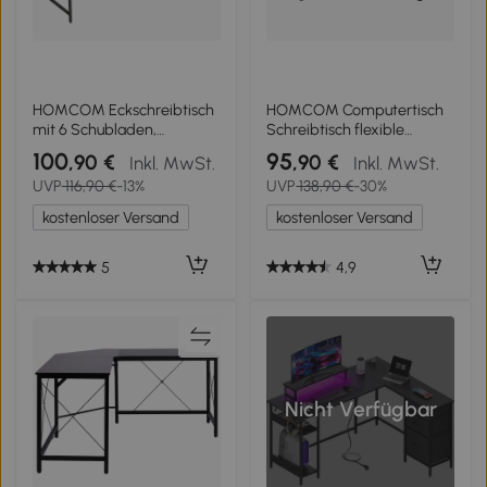
HOMCOM Eckschreibtisch
HOMCOM Computertisch
mit 6 Schubladen,
Schreibtisch flexible
seitlichem Haken und
Arbeitsstation MDF Stahl
100
95
,90 €
,90 €
Inkl. MwSt.
Inkl. MwSt.
integrierten Steckdosen,
Schwarz 210 x 50 x 73,5
UVP
116,90 €
-13%
UVP
138,90 €
-30%
Holz und Stahl, 126x48x80
cm
cm, Schwarz
kostenloser Versand
kostenloser Versand
5
4,9
Nicht Verfügbar