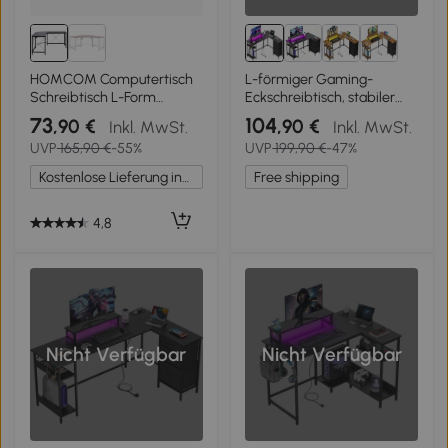
HOMCOM Computertisch
L-förmiger Gaming-
Schreibtisch L-Form
Eckschreibtisch, stabiler
Eckschreibtisch
Metallrahmen mit
73
104
,90 €
,90 €
Inkl. MwSt.
Inkl. MwSt.
Winkelschreibtisch MDF
Holzplatte, 142x118x74.7
UVP
165,90 €
-55%
UVP
199,90 €
-47%
Schwarz 150 x 150 x 76 cm
cm, Schwarz
Kostenlose Lieferung innerhalb Deutschlands
Free shipping
4,8
Nicht Verfügbar
Nicht Verfügbar