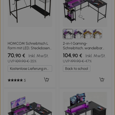
HOMCOM Schreibtisch L
2-in-1 Gaming-
Form mit LED, Steckdosen,
Schreibtisch, wandelbar
USB, Umkehrbar
als L- oder I-Form, erhöhte
70
104
,90 €
,90 €
Inkl. MwSt.
Inkl. MwSt.
Computertisch mit Regal,
Monitorablage,
UVP
109,90 €
-35%
UVP
199,90 €
-47%
107 x 80 x 90 cm, Schwarz
140x50x87.5 cm, Schwarz
Kostenlose Lieferung innerhalb Deutschlands
Back to school
5