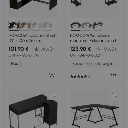
HOMCOM Eckschreibtisch,
HOMCOM Wendbarer
120 x 100 x 76 cm,
modularer Eckschreibtisch
L‑Schreibtisch mit
168-240 cm im Industrie-
101
123
,90 €
,90 €
Inkl. MwSt.
Inkl. MwSt.
Tastaturauszug, 4 offene
Look - verstellbares Regal,
UVP
117,90 €
-13%
UVP
184,90 €
-32%
Fächer, Schwarz
Aufbewahrungstasche,
Monitorhalter
Neu
Kostenlose Lieferung innerhalb Deutschlands
5