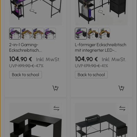
2-in-1 Gaming-
L-förmiger Eckschreibtisch
Eckschreibtisch,
mit integrierter LED-
hochwertiger Tischplatte,
Beleuchtung, 3
104
104
,90 €
,90 €
Inkl. MwSt.
Inkl. MwSt.
flexibel als L‑Form oder
Stoffschubladen, 2 offene
UVP
199,90 €
-47%
UVP
179,90 €
-41%
I‑Form aufbaubar,
Ablagen, 123x80x75 cm,
152x50x87.5 cm, Schwarz
Schwarz
Back to school
Back to school