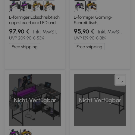
L-förmiger Eckschreibtisch,
L-förmiger Gaming-
app‑steuerbare LED und
Schreibtisch,
integrierte Stromstation,
ergonomischer
97
95
,90 €
,90 €
Inkl. MwSt.
Inkl. MwSt.
167.5x50x87.5 cm,
Monitorhalter, doppelte
UVP
209,90 €
-53%
UVP
139,90 €
-31%
Schwarz
offene Regale,
122x80x87.5 cm, Schwarz
Free shipping
Free shipping
Nicht Verfügbar
Nicht Verfügbar