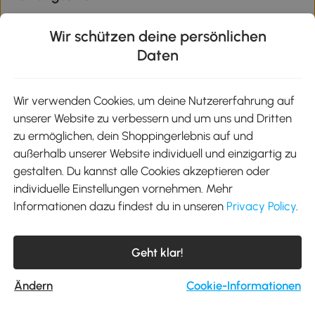
Wir schützen deine persönlichen
Daten
Klimaschutz
Wir verwenden Cookies, um deine Nutzererfahrung auf
unserer Website zu verbessern und um uns und Dritten
Aosom-App
zu ermöglichen, dein Shoppingerlebnis auf und
außerhalb unserer Website individuell und einzigartig zu
gestalten. Du kannst alle Cookies akzeptieren oder
Google Play
individuelle Einstellungen vornehmen. Mehr
Informationen dazu findest du in unseren
Privacy Policy
.
Tel.: +49 40 87408465
Geht klar!
E-Mail:
kontakt@aosom.de
Telefonservice Mo.-Fr. 9:00-17:30 Uhr
MH Handel GmbH, Wendenstraße 309, 20537 Hamburg
Ändern
Cookie-Informationen
© 2012-2026 Alle Rechte vorbehalten.