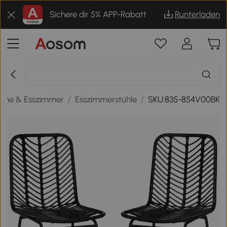
Sichere dir 5% APP-Rabatt
Runterladen
che & Esszimmer
/
Esszimmerstühle
/
SKU:835-854V00BK