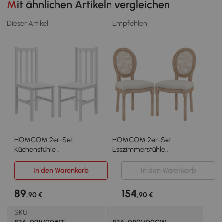
Mit ähnlichen Artikeln vergleichen
Dieser Artikel
Empfehlen
HOMCOM 2er-Set
HOMCOM 2er-Set
Küchenstühle
Esszimmerstühle
Esszimmerstühle Stühle,
Küchenstühle, Vintage
Massivholz, modernes
Design, Wienergeflecht-
In den Warenkorb
In den Warenkorb
Design, 38, 5 cm x 47,5 cm
Optik, Natur + Creme
x 99 cm, Weiß
89
154
,90 €
,90 €
SKU
83A-091V00WT
83A-080V00CW