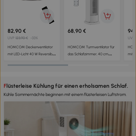
82,90 €
68,90 €
94,
UVP
123,90 €
-33%
UVP
HOMCOM Deckenventilator
HOMCOM Turmventilator für
HOMC
mit LED-Licht 40 W Reversibler
das Schlafzimmer, 40 cm
mit e
DC-Motor Fernbedienung 6
Tischventilator mit
Fern
Geschwindigkeiten 3 Farben
Nebelfunktion, 3
Farbe
Timer Teak
Geschwindigkeiten, 90°
Gesc
Oszillation Timer
Natu
Flüsterleise Kühlung für einen erholsamen Schlaf.
Kühle Sommernächte beginnen mit einem flüsterleisen Luftstrom.