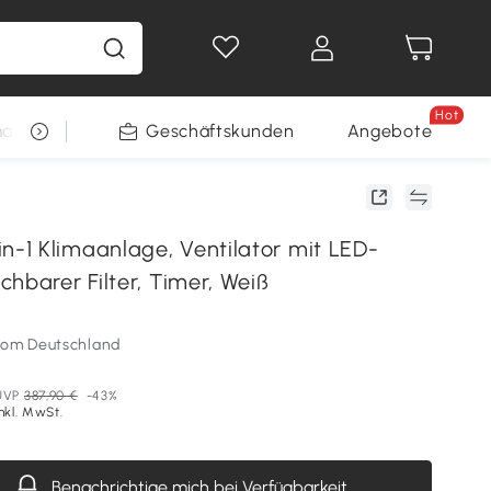
Hot
arkt
Restposten
Geschäftskunden
Gewinnspiele
Angebote
1 Klimaanlage, Ventilator mit LED-
hbarer Filter, Timer, Weiß
som Deutschland
UVP
387,90 €
-43%
nkl. MwSt.
Benachrichtige mich bei Verfügbarkeit