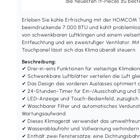
die neuesten It-Pieces zu best
Erleben Sie kühle Erfrischung mit der HOMCOM T
beeindruckende 7.000 BTU und kühlt problemlos F
von schwenkbaren Luftklingen und einem vielseit
Entfeuchtung und ein zweistufiger Ventilator. M
Touchpanel lässt sich das Klima überall steuern.
Beschreibung:
✔ Drei-in-eins Funktionen für vielseitige Klimako
✔ Schwenkbare Luftblätter verteilen die Luft gl
✔ Das Design des vorderen Auslasses optimiert d
✔ 24-Stunden-Timer für Ein-/Ausschaltung und 
✔ LED-Anzeige und Touch-Bedienfeld, zuzüglich
✔ Waschbarer Filter und automatisches Verduns
Wartungsaufwand
✔ Dieses Klimagerät verwendet das umweltfreund
✔ Wasserablaufrohr und Vollwarnung verhinder
✔ Enthält zwei Fenstersätze: eine Dichtungsbahn