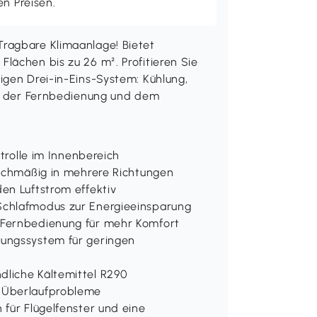
en Preisen.
ragbare Klimaanlage! Bietet
lächen bis zu 26 m². Profitieren Sie
igen Drei-in-Eins-System: Kühlung,
it der Fernbedienung und dem
ntrolle im Innenbereich
eichmäßig in mehrere Richtungen
en Luftstrom effektiv
Schlafmodus zur Energieeinsparung
 Fernbedienung für mehr Komfort
tungssystem für geringen
liche Kältemittel R290
n Überlaufprobleme
 für Flügelfenster und eine