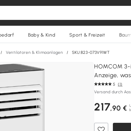
bedarf
Baby & Kind
Sport & Freizeit
Baum
/
Ventilatoren & Klimaanlagen
/
SKU:823-073V91WT
HOMCOM 3-in-
Anzeige, wasc
5
(1)
Versand durch Ao
217
,90 €
I