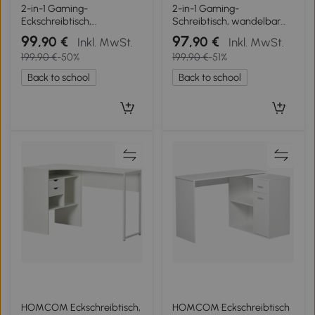
2-in-1 Gaming-
2-in-1 Gaming-
Eckschreibtisch,
Schreibtisch, wandelbar
hochwertiger Tischplatte,
als L- oder I-Form, erhöhte
99
97
,90 €
,90 €
Inkl. MwSt.
Inkl. MwSt.
flexibel als L‑Form oder
Monitorablage,
199,90 €
-50%
199,90 €
-51%
I‑Form aufbaubar,
140x50x87.5 cm, Schwarz
152x50x87.5 cm, Schwarz
Back to school
Back to school
HOMCOM Eckschreibtisch,
HOMCOM Eckschreibtisch