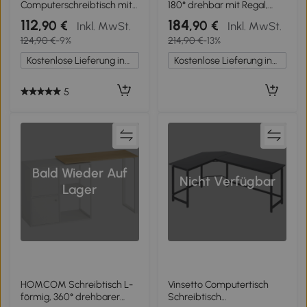
Computerschreibtisch mit
180° drehbar mit Regal,
2 Schubladen und 3
Schublade & Schrank, 117 x
112
184
,90 €
,90 €
Inkl. MwSt.
Inkl. MwSt.
offenen Fächern, 120 x 60 x
82 x 74 cm, Weiß
124,90 €
-9%
214,90 €
-13%
74 cm, Weiß
Kostenlose Lieferung innerhalb Deutschlands
Kostenlose Lieferung innerhalb Deutschlands
5
Bald Wieder Auf
Nicht Verfügbar
Lager
HOMCOM Schreibtisch L-
Vinsetto Computertisch
förmig, 360° drehbarer
Schreibtisch