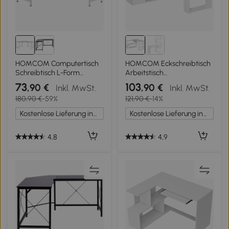
HOMCOM Computertisch
HOMCOM Eckschreibtisch
Schreibtisch L-Form
Arbeitstisch
Arbeitstisch Bürotisch
Winkelschreibtisch
73
103
,90 €
,90 €
Inkl. MwSt.
Inkl. MwSt.
Eckschreibtisch
Computertisch Bürotisch
180,90 €
-59%
121,90 €
-14%
Winkelschreibtisch MDF
Regal L-Form 120 x 110 x
Natur 150 x 150 x 76 cm
74,5 cm, I-Form 190 x 50 x
Kostenlose Lieferung innerhalb Deutschlands
Kostenlose Lieferung innerhalb Deutschlands
74,5 cm
4,8
4,9