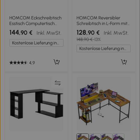
HOMCOM Eckschreibtisch
HOMCOM Reversibler
Esstisch Computertisch
Schreibtisch in L‑Form mit
Bürotisch
2
144
128
,90 €
,90 €
Inkl. MwSt.
Inkl. MwSt.
Winkelschreibtisch Regal L-
Hängeregistratur‑Schubladen
148,90 €
-13%
Form 117 x 83,5 x 76 cm, I-
Modernes Design für Kleine
Kostenlose Lieferung innerhalb Deutschlands
Form 162 x 50 x 76 cm,
Räume Homeoffice Weiß
Kostenlose Lieferung innerhalb Deutschlands
Weiß, MDF+Metall
4,9