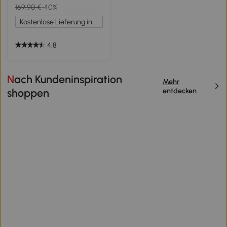
169,90 €
-40%
Kohlefaserplatte,
Bildschirmhalter,
Kostenlose Lieferung innerhalb Deutschlands
Getränkehalter und
Kopfhörerhaken, Schwarz
4,8
Nach Kundeninspiration
Mehr
entdecken
shoppen