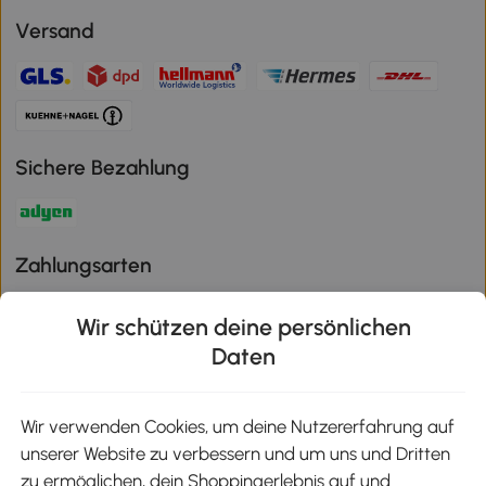
Versand
Sichere Bezahlung
Zahlungsarten
Wir schützen deine persönlichen
Daten
Klimaschutz
Wir verwenden Cookies, um deine Nutzererfahrung auf
unserer Website zu verbessern und um uns und Dritten
Aosom-App
zu ermöglichen, dein Shoppingerlebnis auf und