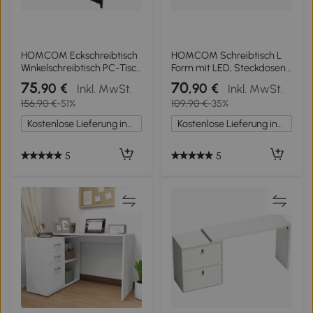
HOMCOM Eckschreibtisch
HOMCOM Schreibtisch L
Winkelschreibtisch PC-Tisch
Form mit LED, Steckdosen,
Computertisch Bürotisch
USB, Umkehrbar
75
70
,90 €
,90 €
Inkl. MwSt.
Inkl. MwSt.
Regal Schublade L-Form
Computertisch mit Regal,
156,90 €
-51%
109,90 €
-35%
Spanplatte Metall
107 x 80 x 90 cm, Schwarz
Rustikales Braun 135 x 90 x
Kostenlose Lieferung innerhalb Deutschlands
Kostenlose Lieferung innerhalb Deutschlands
79 cm
5
5