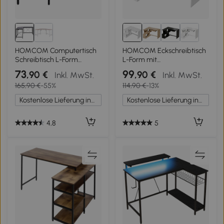
HOMCOM Computertisch
HOMCOM Eckschreibtisch
Schreibtisch L-Form
L-Form mit
Eckschreibtisch
Aufbewahrungsregalen,
73
99
,90 €
,90 €
Inkl. MwSt.
Inkl. MwSt.
Winkelschreibtisch MDF
Schiebetastaturablage,
165,90 €
-55%
114,90 €
-13%
Schwarz 150 x 150 x 76 cm
120x100x76cm, weiß
Kostenlose Lieferung innerhalb Deutschlands
Kostenlose Lieferung innerhalb Deutschlands
4,8
5