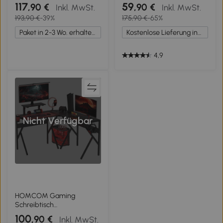
Eckschreibtisch mit 2
Eckschreibtisch
117
59
,90 €
,90 €
Inkl. MwSt.
Inkl. MwSt.
Lagerschränken, 2 offenen
höhenverstellbar Metall
193,90 €
-39%
175,90 €
-65%
Regalen, Computertisch für
Schwarz 168 x 120 x 75 cm
kleine Räume,
Paket in 2-3 Wo. erhalten.
Kostenlose Lieferung innerhalb Deutschlands
Arbeitszimmer,
Wohnzimmer, 150x40x75
cm, Weiß
4,9
Nicht Verfügbar
HOMCOM Gaming
Schreibtisch
Eckschreibtisch Gamer 125
100
,90 €
Inkl. MwSt.
x 125 cm in L-Form mit