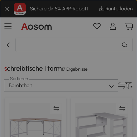
Sichere dir 5% APP-Rabatt
Runterladen
schreibtische l form
17 Ergebnisse
Sortieren
Beliebtheit