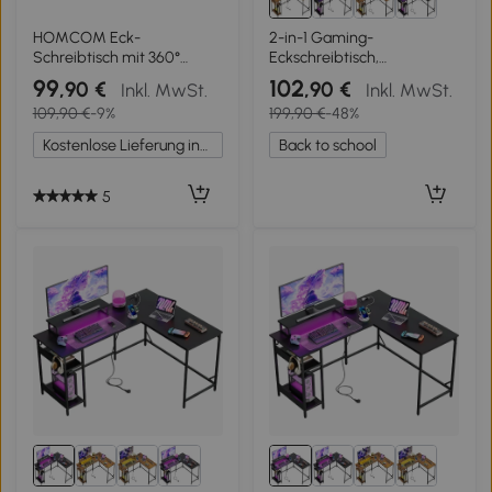
HOMCOM Eck-
2-in-1 Gaming-
Schreibtisch mit 360°
Eckschreibtisch,
drehbarem Panel und 5
hochwertiger Tischplatte,
99
102
,90 €
,90 €
Inkl. MwSt.
Inkl. MwSt.
Regalen, 120x110x74,5 cm,
flexibel als L‑Form oder
109,90 €
-9%
199,90 €
-48%
Schwarz
I‑Form aufbaubar,
152x50x87.5 cm, Braun
Kostenlose Lieferung innerhalb Deutschlands
Back to school
5