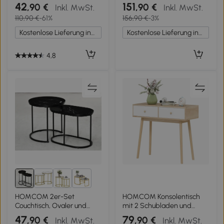
Regale, Marmor-Optik,
und Ablagen und
42
151
,90 €
,90 €
Inkl. MwSt.
Inkl. MwSt.
Schwarz + Weiß
Arbeitsplatte rutschfeste
110,90 €
-61%
156,90 €
-3%
Füße 90,5x41x124,5cm bois
naturel
Kostenlose Lieferung innerhalb Deutschlands
Kostenlose Lieferung innerhalb Deutschlands
4,8
1+
HOMCOM 2er-Set
HOMCOM Konsolentisch
Couchtisch, Ovaler und
mit 2 Schubladen und
runder Kaffeetisch,
Holzfüßen, für
47
79
,90 €
,90 €
Inkl. MwSt.
Inkl. MwSt.
stapelbar, Marmoroptik,
Wohnzimmer, Eingang, Flur,