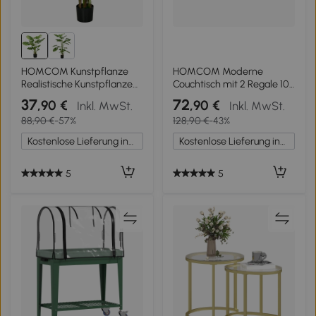
HOMCOM Kunstpflanze
HOMCOM Moderne
Realistische Kunstpflanze
Couchtisch mit 2 Regale 106
Monstera Deliciosa,1
x 50 x 47 cm Schwarz
37
72
,90 €
,90 €
Inkl. MwSt.
Inkl. MwSt.
Übertopf und
88,90 €
-57%
128,90 €
-43%
Zementerde,17,5 cm x 17,5
cm x 120 cm, Grün
Kostenlose Lieferung innerhalb Deutschlands
Kostenlose Lieferung innerhalb Deutschlands
5
5