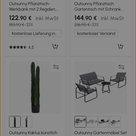
Outsunny Pflanztisch-
Outsunny Pflanztisch
Werkbank mit 2 Regalen,
Gartentisch mit Schrank
verzinktes Tablett,
und Regalen und verzinkter
122
144
,90 €
,90 €
Inkl. MwSt.
Inkl. MwSt.
rutschfeste Gummifüße aus
Arbeitsplatte rutschfeste
183,90 €
-33%
216,90 €
-33%
Tannenholz
Gummifüße Tannenholz
gelb
Kostenlose Lieferung innerhalb Deutschlands
kostenloser Versand
4,5
4+
Outsunny Kaktus künstlich
Outsunny Gartenmöbel Set