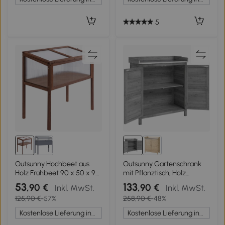
Rolle
5
Outsunny Hochbeet aus
Outsunny Gartenschrank
Holz Frühbeet 90 x 50 x 93
mit Pflanztisch, Holz
cm Gewächstisch mit
Geräteschuppen mit
53
133
,90 €
,90 €
Inkl. MwSt.
Inkl. MwSt.
Abdeckung wetterfes
verzinkter Arbeitsplatte 2
125,90 €
-57%
258,90 €
-48%
Kräuterbeet Pflanzkasten
Regalböden Grau
für Garten, Balkon und
Kostenlose Lieferung innerhalb Deutschlands
Kostenlose Lieferung innerhalb Deutschlands
Terrasse Braun