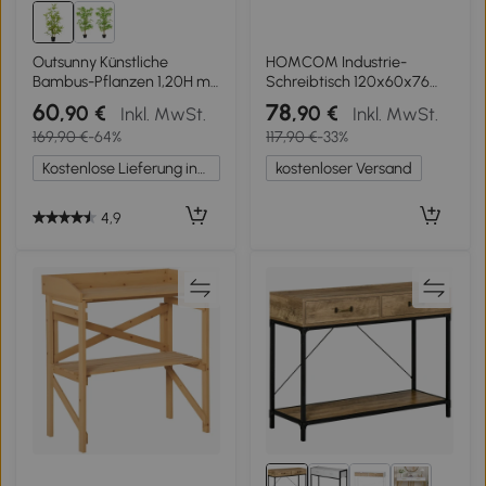
Outsunny Künstliche
HOMCOM Industrie-
Bambus-Pflanzen 1,20H m
Schreibtisch 120x60x76
mit realistischen Bambus
cm Computertisch mit
60
78
,90 €
,90 €
Inkl. MwSt.
Inkl. MwSt.
mit echten Stämmen -
Stahlbeinen für Zuhause,
169,90 €
-64%
117,90 €
-33%
Schwarzer Grüner Topf
Büro, Arbeitszimmer,
Inklusive
Rustikales Braun
Kostenlose Lieferung innerhalb Deutschlands
kostenloser Versand
4,9