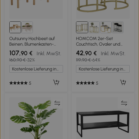
1+
Outsunny Hochbeet auf
HOMCOM 2er-Set
Beinen, Blumenkasten-
Couchtisch, Ovaler und
Tablett 2 Ebenen Maße
runder Kaffeetisch,
107
42
,90 €
,90 €
Inkl. MwSt.
Inkl. MwSt.
184L x 45B x 80H cm Inkl.
stapelbar, Marmoroptik,
160,90 €
-32%
119,90 €
-64%
Bewässerungseinsätze
Stahl, Ø50 x 50,5 cm, Weiß
Vorgeöltes Fichtenholz
Kostenlose Lieferung innerhalb Deutschlands
Kostenlose Lieferung innerhalb Deutschlands
5
5