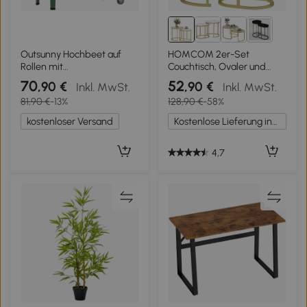
1+
Outsunny Hochbeet auf
HOMCOM 2er-Set
Rollen mit
Couchtisch, Ovaler und
Gewächshausabdeckung
runder Kaffeetisch,
70
52
,90 €
,90 €
Inkl. MwSt.
Inkl. MwSt.
und unterem Regal für
stapelbar, Stahl, Ø50 x
81,90 €
-13%
128,90 €
-58%
Pflanzen 80x40x120 cm
50,5H cm, Gold
Grün
kostenloser Versand
Kostenlose Lieferung innerhalb Deutschlands
4,7