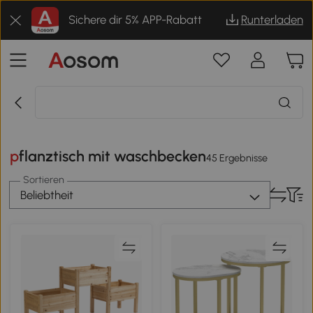
Sichere dir 5% APP-Rabatt
Runterladen
pflanztisch mit waschbecken
45 Ergebnisse
Sortieren
Beliebtheit