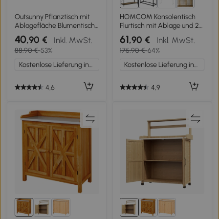
1+
Outsunny Pflanztisch mit
HOMCOM Konsolentisch
Ablagefläche Blumentisch
Flurtisch mit Ablage und 2
Gärtnertisch Garten Holz
Schubladen, 100 x 35 x
40
61
,90 €
,90 €
Inkl. MwSt.
Inkl. MwSt.
Hellbraun 80 x 40 x 84 cm
76,5 cm Beistelltisch
88,90 €
-53%
175,90 €
-64%
Sofatisch Ausstellungstisch
für Kleinen Raum, Eingang,
Kostenlose Lieferung innerhalb Deutschlands
Kostenlose Lieferung innerhalb Deutschlands
Flur, Wohnzimmer
Braun+Schwarz
4,6
4,9