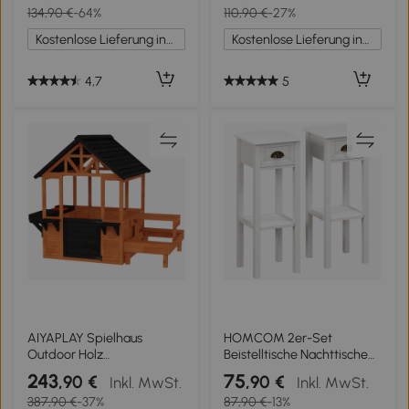
134,90 €
-64%
110,90 €
-27%
MDF, Metall, Ø50 x 50,5H
86 x 35 x 75 cm, Eiche und
cm, Schwarz
Weiß
Kostenlose Lieferung innerhalb Deutschlands
Kostenlose Lieferung innerhalb Deutschlands
4,7
5
AIYAPLAY Spielhaus
HOMCOM 2er-Set
Outdoor Holz
Beistelltische Nachttische
Kinderspielhaus mit Tisch
mit Schublade und
243
75
,90 €
,90 €
Inkl. MwSt.
Inkl. MwSt.
Bank Spülstation Fenster
Ablagefach für
387,90 €
-37%
87,90 €
-13%
Tür Blumenkastenhalter für
Schlafzimmer 30x30x75