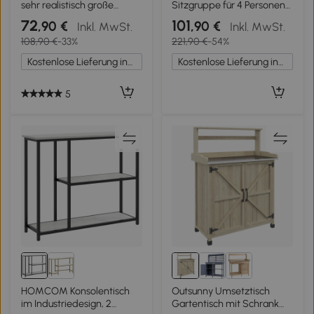
sehr realistisch große
Sitzgruppe für 4 Personen
künstliche Pflanze Abm. Ø
Atmungsaktiv
72
101
,90 €
,90 €
Inkl. MwSt.
Inkl. MwSt.
17 x 98H cm Grün
Gartenlounge mit 2er Sofa
108,90 €
-33%
221,90 €
-54%
2 Sessel Seilflecht Rund
Tisch Fußpads
Kostenlose Lieferung innerhalb Deutschlands
Kostenlose Lieferung innerhalb Deutschlands
5
HOMCOM Konsolentisch
Outsunny Umsetztisch
im Industriedesign, 2
Gartentisch mit Schrank