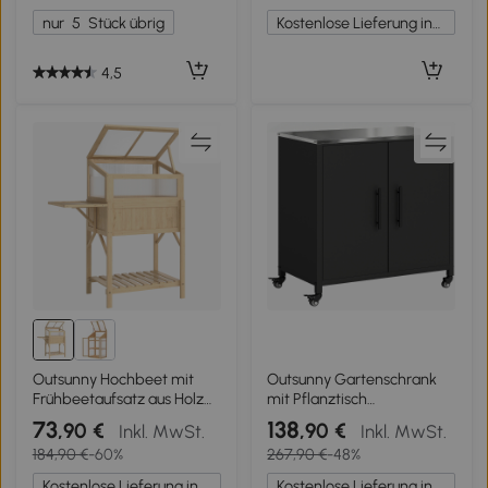
3-8 Jahre Hellbraun
cm Weiß
nur
5
Stück übrig
Kostenlose Lieferung innerhalb Deutschlands
4,5
Outsunny Hochbeet mit
Outsunny Gartenschrank
Frühbeetaufsatz aus Holz
mit Pflanztisch
Pflanzkasten mit
Geräteschuppen mit
73
138
,90 €
,90 €
Inkl. MwSt.
Inkl. MwSt.
Gewächshaus klappbar
Edelstahl Arbeitsplatte
184,90 €
-60%
267,90 €
-48%
Seitentisch Ablagefach
abnehmbar Regal
Naturholz
magnetisch Doppeltür
Kostenlose Lieferung innerhalb Deutschlands
Kostenlose Lieferung innerhalb Deutschlands