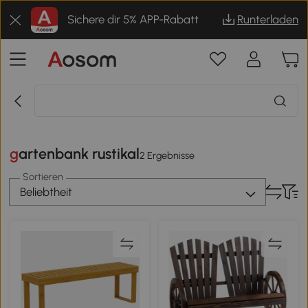
Sichere dir 5% APP-Rabatt
Runterladen
gartenbank rustikal
2 Ergebnisse
Sortieren
Beliebtheit