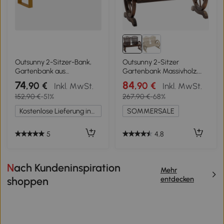
Outsunny 2-Sitzer-Bank,
Outsunny 2-Sitzer
Gartenbank aus
Gartenbank Massivholz,
Kiefernholz mit Latten-Sitz,
Sitzbank mit Armlehne,
74
84
,90 €
,90 €
Inkl. MwSt.
Inkl. MwSt.
Rustikale Außenbank für
Gartenmöbel 250kg
152,90 €
-51%
267,90 €
-68%
Garten, Veranda, Terrasse,
belastbar, Rustikale Bank
Teak
für Garten, Terrasse und
Kostenlose Lieferung innerhalb Deutschlands
SOMMERSALE
andere Außenbereiche, 108
x 66 x 95 cm, Dunkelbraun
5
4,8
Nach Kundeninspiration
Mehr
entdecken
shoppen