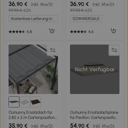
wasserabweisend
wasserdicht Pavillondach
36
36
,90 €
,90 €
Inkl. MwSt.
Inkl. MwSt.
Pavillondach für
mit Doppeldach
97,90 €
-62%
97,90 €
-62%
Metallpavillon Pavillon
Ablauflöcher, Ersatzbezug
Ersatzdach Gartenpavillon
Ersatzteile für
Kostenlose Lieferung innerhalb Deutschlands
SOMMERSALE
Partyzelt Gartenzelt
Gartenpavillon Gartenzelt
Polyester Dunkelgrün
Kohlegrau
4,8
4,6
Nicht Verfügbar
Outsunny Ersatzdach für
Outsunny Ersatzdachplane
2,85 x 2 m Gartenpavillon,
für Pavillon, Gartenpavillon,
ausziehbar, einfache
Partyzelt Ersatzdach
35
54
,90 €
,90 €
Inkl. MwSt.
Inkl. MwSt.
Montage, Polyester,
Gazebo Garten