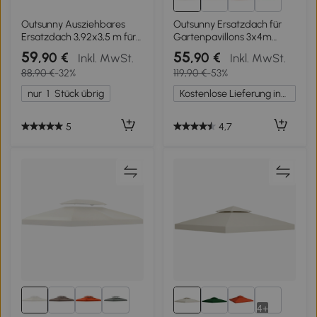
4+
Outsunny Ausziehbares
Outsunny Ersatzdach für
Ersatzdach 3,92x3,5 m für
Gartenpavillons 3x4m
4x3 m Rahmen, Stoffdach
Polyester Kaffee
59
55
,90 €
,90 €
Inkl. MwSt.
Inkl. MwSt.
nur für Pavillon/Garten mit
88,90 €
-32%
119,90 €
-53%
8 Ablauflöchern, Grau
nur
1
Stück übrig
Kostenlose Lieferung innerhalb Deutschlands
5
4,7
4+