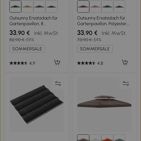
2+
2+
Outsunny Ersatzdach für
Outsunny Ersatzdach für
Gartenpavillon, 8
Gartenpavillon, Polyester,
Wasserabflusslöcher,
2,98 x 2,98 m, Kaffee
33
33
,90 €
,90 €
Inkl. MwSt.
Inkl. MwSt.
einfache Montage,
82,90 €
-59%
73,90 €
-54%
Polyester, grün, 2,98 x 2,98
m
SOMMERSALE
SOMMERSALE
4,9
4,8