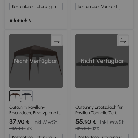
UPF50+
Kostenlose Lieferung innerhalb Deutschlands
kostenloser Versand
5
Nicht Verfügbar
Nicht Verfügbar
Outsunny Pavillon-
Outsunny Ersatzdach für
Ersatzdach, Ersatzplane für
Pavillon Tonnelle Zelt
Pavillon 3x3 m Basis/
Ersatzdach Gartenpavillon
37
55
,90 €
,90 €
Inkl. MwSt.
Inkl. MwSt.
2,4x2,4 m Oberseite,
Stoff Polyester 4 x 3 m
78,90 €
-51%
82,90 €
-32%
Gartenzeltdach-Ersatz,
Hellgrau
UPF50+
Kostenlose Lieferung innerhalb Deutschlands
Kostenlose Lieferung innerhalb Deutschlands