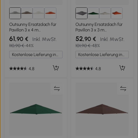
4+
4+
Outsunny Ersatzdach für
Outsunny Ersatzdach für
Pavillon 3 x 4 m
Pavillon 3 x 3 m
wasserabweisend
wasserdicht Pavillondach
61
52
,90 €
,90 €
Inkl. MwSt.
Inkl. MwSt.
Pavillondach mit
mit Doppeldach
110,90 €
-44%
101,90 €
-48%
Doppeldach Ersatzbezug
Ablauflöcher, Ersatzbezug
für Gartenpavillon
Ersatzteile für
Kostenlose Lieferung innerhalb Deutschlands
Kostenlose Lieferung innerhalb Deutschlands
Ersatzteile aus Polyester-
Gartenpavillon Gartenzelt
Stoff Hellgrau
Dunkelgrau
4,8
4,8