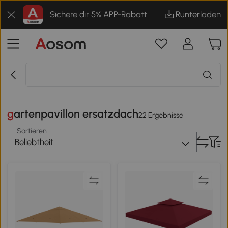
Sichere dir 5% APP-Rabatt
Runterladen
gartenpavillon ersatzdach
22 Ergebnisse
Sortieren
Beliebtheit