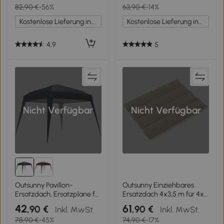
82,90 €
-56%
63,90 €
-14%
Dunkelgrau
Polyestergewebe 4 x 3 m
Creme
Kostenlose Lieferung innerhalb Deutschlands
Kostenlose Lieferung innerhalb Deutschlands
4,9
5
Nicht Verfügbar
Nicht Verfügbar
Outsunny Pavillon-
Outsunny Einziehbares
Ersatzdach, Ersatzplane für
Ersatzdach 4x3,5 m für 4x3
Pavillon 3x3 m Basis/
m Rahmen, Stoffdach nur
42
61
,90 €
,90 €
Inkl. MwSt.
Inkl. MwSt.
2,4x2,4 m Oberseite,
für Pavillon/Garten mit 8
78,90 €
-45%
74,90 €
-17%
Gartenzeltdach-Ersatz,
Ablauflöchern, Creme