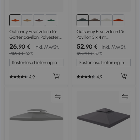
2+
4+
Outsunny Ersatzdach für
Outsunny Ersatzdach für
Gartenpavillon, Polyester,
Pavillon 3 x 4 m
2,98 x 2,98 m, Orange
wasserabweisend
26
52
,90 €
,90 €
Inkl. MwSt.
Inkl. MwSt.
Pavillondach mit
73,90 €
-63%
125,90 €
-57%
Doppeldach Ersatzbezug
für Gartenpavillon
Kostenlose Lieferung innerhalb Deutschlands
Kostenlose Lieferung innerhalb Deutschlands
Ersatzteile aus Polyester-
Stoff Kohlegrau
4,9
4,9