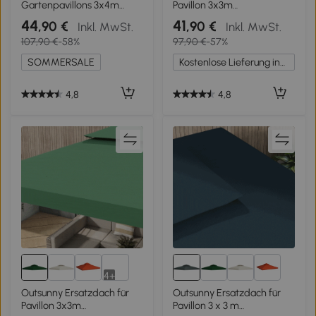
Gartenpavillons 3x4m
Pavillon 3x3m
Polyester Kaffee
wasserabweisend
44
41
,90 €
,90 €
Inkl. MwSt.
Inkl. MwSt.
Pavillondach für
107,90 €
-58%
97,90 €
-57%
Metallpavillon Pavillon
Ersatzdach Gartenpavillon
SOMMERSALE
Kostenlose Lieferung innerhalb Deutschlands
Partyzelt Gartenzelt
Polyester Rostrot
4,8
4,8
4+
4+
Outsunny Ersatzdach für
Outsunny Ersatzdach für
Pavillon 3x3m
Pavillon 3 x 3 m