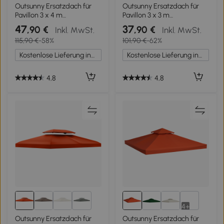
4+
Outsunny Ersatzdach für
Outsunny Ersatzdach für
Pavillon 3 x 4 m
Pavillon 3 x 3 m
wasserabweisend
wasserdicht Pavillondach
47
37
,90 €
,90 €
Inkl. MwSt.
Inkl. MwSt.
Pavillondach mit
mit Doppeldach
115,90 €
-58%
101,90 €
-62%
Doppeldach Ersatzbezug
Ablauflöcher, Ersatzbezug
für Gartenpavillon
Ersatzteile für
Kostenlose Lieferung innerhalb Deutschlands
Kostenlose Lieferung innerhalb Deutschlands
Ersatzteile aus Polyester-
Gartenpavillon Gartenzelt
Stoff Cremeweiß
Cremeweiß
4,8
4,8
4+
4+
Outsunny Ersatzdach für
Outsunny Ersatzdach für