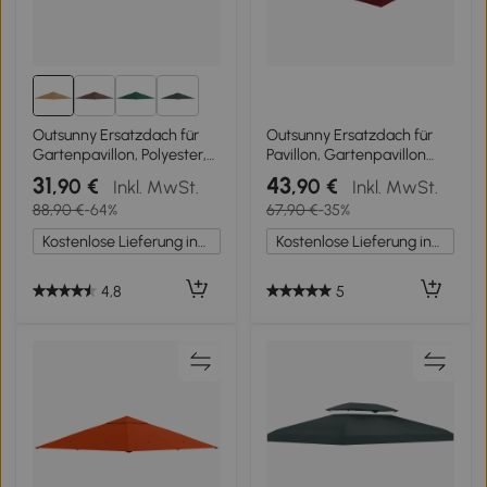
2+
Outsunny Ersatzdach für
Outsunny Ersatzdach für
Gartenpavillon, Polyester,
Pavillon, Gartenpavillon
2,98 x 2,98 m, Beige
Zelt 3 x 3 m, Polyester
31
43
,90 €
,90 €
Inkl. MwSt.
Inkl. MwSt.
dichtes 180 g/m² rot
88,90 €
-64%
67,90 €
-35%
Kostenlose Lieferung innerhalb Deutschlands
Kostenlose Lieferung innerhalb Deutschlands
4,8
5