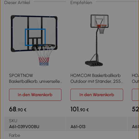
Dieser Artikel
Empfehlen
SPORTNOW
HOMCOM Basketballkorb
HO
Basketballkorb, universelle
Outdoor mit Ständer, 255–
Out
Wandhalterung, reißfestes
305cm Höhenverstellbar
cm 
Netz, rostfreier
Basketballständer mit
Tra
In den Warenkorb
In den Warenkorb
Stahlrahmen, 113 x 61 x 73
Rollen, Basketball-
Bas
cm
Backboard Ständer,
Rol
68
101
5
,90 €
,90 €
Basketballanlage, Stahl
Bas
SKU
A61-039V00BU
A61-013
A61
Farbe