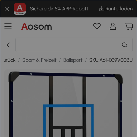
Sichere dir 5% APP-Rabatt
Runterladen
Zurück
/
Sport & Freizeit
/
Ballsport
/
SKU:A61-039V00BU