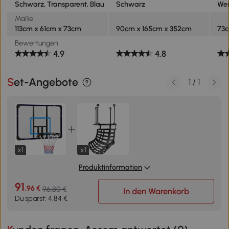
Schwarz, Transparent, Blau
Schwarz
Wei
Maße
113cm x 61cm x 73cm
90cm x 165cm x 352cm
73c
Bewertungen
4.9
4.8
Set-Angebote
1
/
1
x1
x1
Produktinformation
91
,96 €
96,80 €
In den Warenkorb
Du sparst: 4,84 €