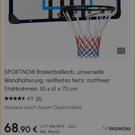
1
/
11
SPORTNOW Basketballkorb, universelle
Wandhalterung, reißfestes Netz, rostfreier
Stahlrahmen, 113 x 61 x 73 cm
4,9
(9)
Versand durch Aosom Deutschland
68
UVP
156,90 €
-56%
,90 €
Vergleichen
Inkl. MwSt.