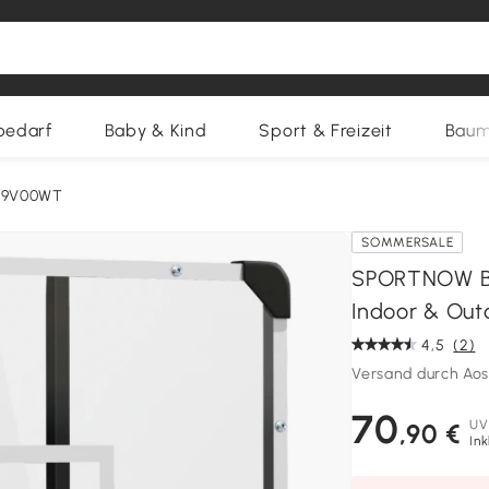
bedarf
Baby & Kind
Sport & Freizeit
Baum
39V00WT
SOMMERSALE
SPORTNOW Ba
Indoor & Out
4,5
(2)
Versand durch Ao
70
UV
,90 €
Ink