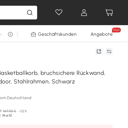
Hot
arkt
Restposten
Geschäftskunden
Gewinnspiele
Angebote
sketballkorb, bruchsichere Rückwand,
door, Stahlrahmen, Schwarz
som Deutschland
P
147,90 €
-52%
l. MwSt.