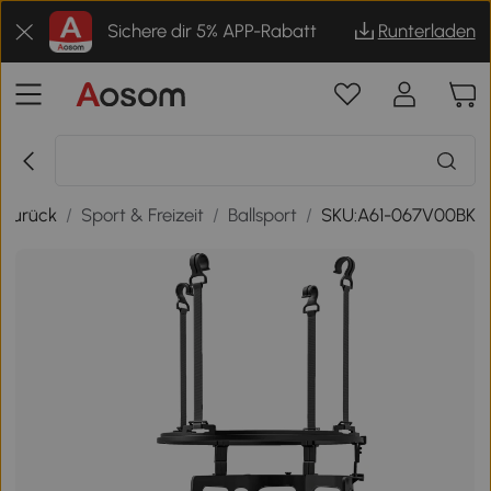
Sichere dir 5% APP-Rabatt
Runterladen
Zurück
/
Sport & Freizeit
/
Ballsport
/
SKU:A61-067V00BK