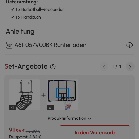
Lieferumfang:
✔ 1 x Basketball-Rebounder
✔ 1 x Handbuch
Anleitung
A61-067V00BK Runterladen
Set-Angebote
1
/
4
x1
x1
Produktinformation
91
,96 €
96,80 €
In den Warenkorb
Du sparst: 4,84 €