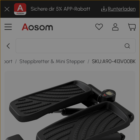
Sichere dir 5% APP-Rabatt
Runterladen
tsport
/
Steppbretter & Mini Stepper
/
SKU:A90-413V00BK