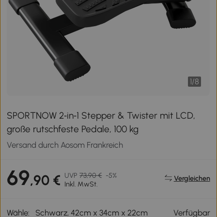
1
/
8
SPORTNOW 2‑in‑1 Stepper & Twister mit LCD,
große rutschfeste Pedale, 100 kg
Versand durch Aosom Frankreich
69
UVP
73,90 €
-5%
,90 €
Vergleichen
Inkl. MwSt.
Wähle:
Schwarz, 42cm x 34cm x 22cm
Verfügbar