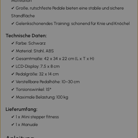
Motivation
✔ Große, rutschfeste Pedale bieten eine stabile und sichere
Standfläche
✔ Gelenkschonendes Training: schonend für Knie und Knöchel
Technische Daten:
✔ Farbe: Schwarz
✔ Material: Stahl, ABS
✔ Gesamtmaße: 42 x 34 x 22 cm (L x T x H)
✔ LCD‑Display: 7,5 x 8 cm
✔ Pedalgröße: 32 x 14 cm
✔ Verstellbare Pedalhöhe: 10–30 cm
✔ Torsionswinkel: 15°
✔ Maximale Belastung: 100 kg
Lieferumfang:
✔ 1 x Mini stepper fitness
✔ 1 x Manuale