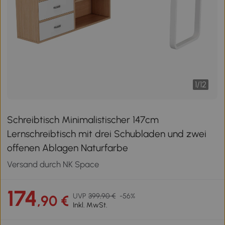
1
/
12
Schreibtisch Minimalistischer 147cm
Lernschreibtisch mit drei Schubladen und zwei
offenen Ablagen Naturfarbe
Versand durch NK Space
174
UVP
399,90 €
-56%
,90 €
Inkl. MwSt.