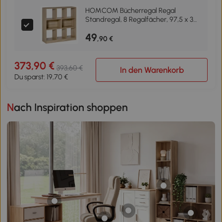
HOMCOM Bücherregal Regal
Standregal, 8 Regalfächer, 97,5 x 30
x 100 cm, Eichen-Optik
49
,90 €
373,90 €
393,60 €
In den Warenkorb
Du sparst: 19,70 €
Nach Inspiration shoppen