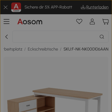
Sichere dir 5% APP-Rabatt
Runterladen
Arbeitsplatz
/
Eckschreibtische
/
SKU:F-NK-NK000106AAN