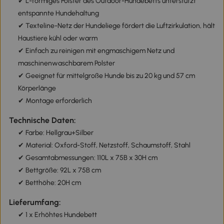
✔ L-förmiges Polster des Outdoor-Hundebetts unterstützt
entspannte Hundehaltung
✔ Texteline-Netz der Hundeliege fördert die Luftzirkulation, hält
Haustiere kühl oder warm
✔ Einfach zu reinigen mit engmaschigem Netz und
maschinenwaschbarem Polster
✔ Geeignet für mittelgroße Hunde bis zu 20 kg und 57 cm
Körperlänge
✔ Montage erforderlich
Technische Daten:
✔ Farbe: Hellgrau+Silber
✔ Material: Oxford-Stoff, Netzstoff, Schaumstoff, Stahl
✔ Gesamtabmessungen: 110L x 75B x 30H cm
✔ Bettgröße: 92L x 75B cm
✔ Betthöhe: 20H cm
Lieferumfang:
✔ 1 x Erhöhtes Hundebett