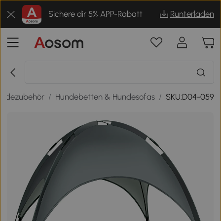
Sichere dir 5% APP-Rabatt
Runterladen
undezubehör
/
Hundebetten & Hundesofas
/
SKU:D04-059