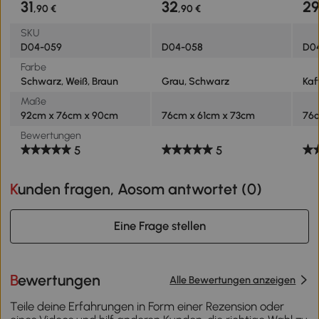
31
32
2
,90 €
,90 €
cm
cm
73
SKU
D04-059
D04-058
D0
Farbe
Schwarz, Weiß, Braun
Grau, Schwarz
Kaf
Maße
92cm x 76cm x 90cm
76cm x 61cm x 73cm
76c
Bewertungen
5
5
Kunden fragen, Aosom antwortet (
0
)
Eine Frage stellen
Bewertungen
Alle Bewertungen anzeigen
Teile deine Erfahrungen in Form einer Rezension oder