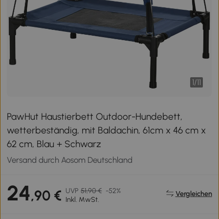
1
/
11
PawHut Haustierbett Outdoor-Hundebett,
wetterbeständig, mit Baldachin, 61cm x 46 cm x
62 cm, Blau + Schwarz
Versand durch Aosom Deutschland
24
UVP
51,90 €
-52%
,90 €
Vergleichen
Inkl. MwSt.