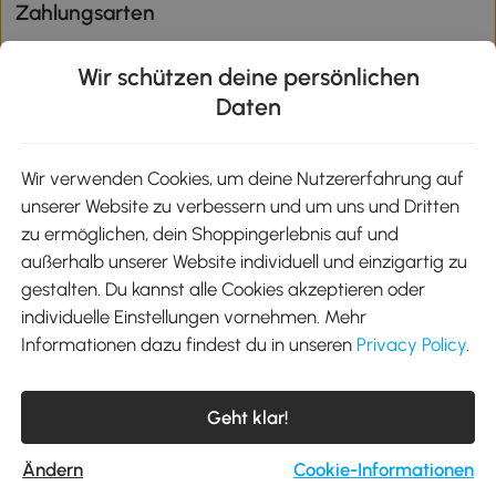
Zahlungsarten
Wir schützen deine persönlichen
Daten
Klimaschutz
Wir verwenden Cookies, um deine Nutzererfahrung auf
unserer Website zu verbessern und um uns und Dritten
Aosom-App
zu ermöglichen, dein Shoppingerlebnis auf und
außerhalb unserer Website individuell und einzigartig zu
gestalten. Du kannst alle Cookies akzeptieren oder
Google Play
individuelle Einstellungen vornehmen. Mehr
Informationen dazu findest du in unseren
Privacy Policy
.
Tel.: +49 40 87408465
Geht klar!
E-Mail:
kontakt@aosom.de
Telefonservice Mo.-Fr. 9:00-17:30 Uhr
MH Handel GmbH, Wendenstraße 309, 20537 Hamburg
Ändern
Cookie-Informationen
© 2012-2026 Alle Rechte vorbehalten.