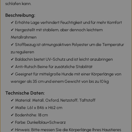
schlafen kann.
Beschreibung:
✔ Erhöhte Lage verhindert Feuchtigkeit und für mehr Komfort
✔ Hergestellt mit stabilem, aber dennoch leichtem
Metallrahmen
✔ Stoffbezug ist atmungsaktiven Polyester um die Temperatur
zu regulieren
✔ Baldachin bietet UV-Schutz und ist leicht anzubringen
✔ Anti-Rutsch Beine für zusätzliche Stabilität
✔ Geeignet für mittelgroße Hunde mit einer Körperlänge von
weniger als 35 cm und einem Gewicht von bis zu 10 kg
Technische Daten:
✔ Material: Metall, Oxford, Netzstoff, Taftstoff
✔ Maße: L61 x B46 x H62 cm
✔ Bodenhöhe: 18 cm
✔ Farbe: Dunkelblau+Schwarz
✔ Hinweis: Bitte messen Sie die Körperlänge Ihres Haustieres